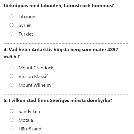
förknippas med tabouleh, fatoush och hommos?
Libanon
Syrien
Turkiet
4. Vad heter Antarktis högsta berg som mäter 4897
m.ö.h.?
Mount Craddock
Vinson Massif
Mount Wilhelm
5. I vilken stad finns Sveriges minsta domkyrka?
Sandviken
Motala
Härnösand