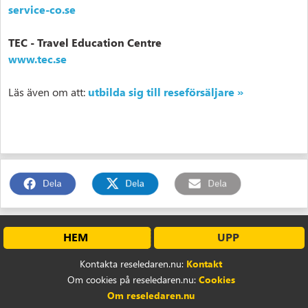
service-co.se
TEC - Travel Education Centre
www.tec.se
Läs även om att:
utbilda sig till reseförsäljare »
HEM
UPP
Kontakta reseledaren.nu:
Kontakt
Om cookies på reseledaren.nu:
Cookies
Om reseledaren.nu