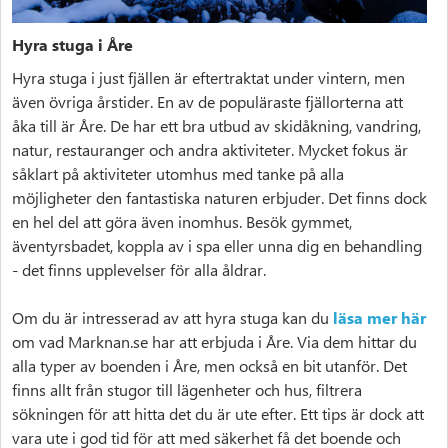
Hyra stuga i Åre
Hyra stuga i just fjällen är eftertraktat under vintern, men
även övriga årstider. En av de populäraste fjällorterna att
åka till är Åre. De har ett bra utbud av skidåkning, vandring,
natur, restauranger och andra aktiviteter. Mycket fokus är
såklart på aktiviteter utomhus med tanke på alla
möjligheter den fantastiska naturen erbjuder. Det finns dock
en hel del att göra även inomhus. Besök gymmet,
äventyrsbadet, koppla av i spa eller unna dig en behandling
- det finns upplevelser för alla åldrar.
Om du är intresserad av att hyra stuga kan du
läsa mer här
om vad Marknan.se har att erbjuda i Åre. Via dem hittar du
alla typer av boenden i Åre, men också en bit utanför. Det
finns allt från stugor till lägenheter och hus, filtrera
sökningen för att hitta det du är ute efter. Ett tips är dock att
vara ute i god tid för att med säkerhet få det boende och