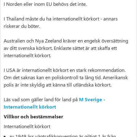
I Norden eller inom EU behövs det inte.
I Thailand måste du ha internationellt körkort - annars
riskerar du böter.
Australien och Nya Zeeland kräver en engelsk översättning
av ditt svenska körkort. Enklaste sättet är att skaffa ett
internationellt körkort.
I USA är internationellt körkort en stark rekommendation.
Om det saknas kan en poliskontroll ta lång tid. Amerikansk
polis är inte skyldig att känna till utländska körkort.
Läs vad som gäller land för land på
M Sverige -
Internationellt körkort
Villkor och bestämmelser
Internationellt körkort
av 1949 års vägtrafikkonvention är giltigt 1 år från