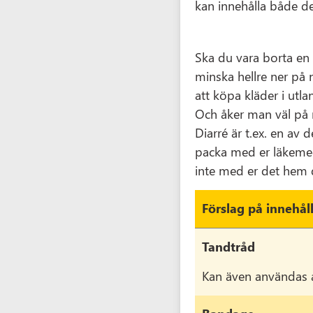
kan innehålla både de
Ska du vara borta en 
minska hellre ner på 
att köpa kläder i utla
Och åker man väl på n
Diarré är t.ex. en av
packa med er läkemede
inte med er det hem d
Förslag på innehåll
Tandtråd
Kan även användas a