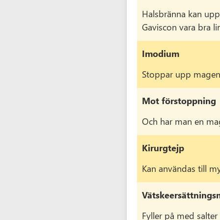
Halsbränna kan upp
Gaviscon vara bra li
Imodium
Stoppar upp magen v
Mot förstoppning
Och har man en mage 
Kirurgtejp
Kan användas till m
Vätskeersättnings
Fyller på med salter