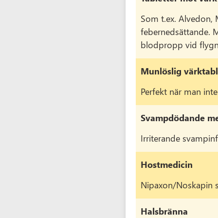
Som t.ex. Alvedon, M
febernedsättande. 
blodpropp vid flygni
Munlöslig värktabl
Perfekt när man inte
Svampdödande me
Irriterande svampinfe
Hostmedicin
Nipaxon/Noskapin s
Halsbränna