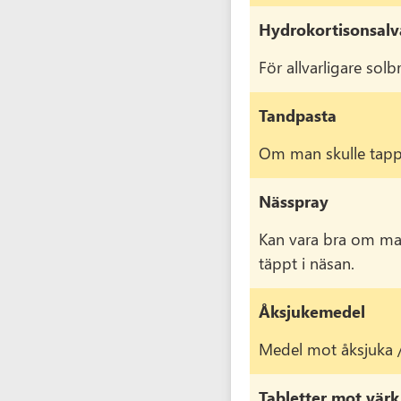
Hydrokortisonsalv
För allvarligare sol
Tandpasta
Om man skulle tappa 
Nässpray
Kan vara bra om man
täppt i näsan.
Åksjukemedel
Medel mot åksjuka /
Tabletter mot värk