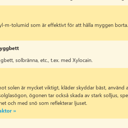
yl-m-tolumid som är effektivt för att hålla myggen borta
myggbett
ett, solbränna, etc., t.ex. med Xylocain.
mot solen är mycket viktigt, kläder skyddar bäst, använd a
olglasögon, ögonen tar också skada av stark solljus, speci
net och med snö som reflekterar ljuset.
aktor »