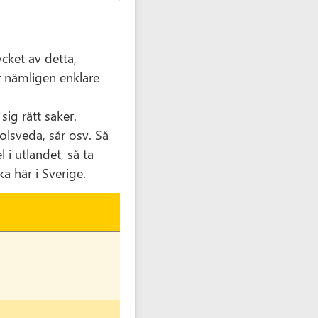
cket av detta,
r nämligen enklare
ig rätt saker.
olsveda, sår osv. Så
i utlandet, så ta
a här i Sverige.