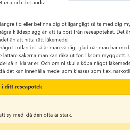
t ena och det andra.
längre tid eller befinna dig otillgängligt så ta med dig my
några klädesplagg än att ta bort från reseapoteket. Det ä
ndet än att hitta rätt läkemedel.
ågot i utlandet så är man väldigt glad när man har med s
 de lättare sakerna man kan råka ut för, liksom myggbett, s
l så ni klarar er. Och om ni skulle köpa något läkemedel 
å det kan innehålla medel som klassas som t.ex. narkotik
 i ditt reseapotek
tt sy med, då den ofta är stark.