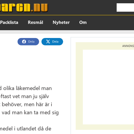
Packlista
Resmål
Nyheter
Om
ANNONS
d olika läkemedel man
ftast vet man ju själv
 behöver, men här är i
om vad man kan ta med sig
medel i utlandet då de