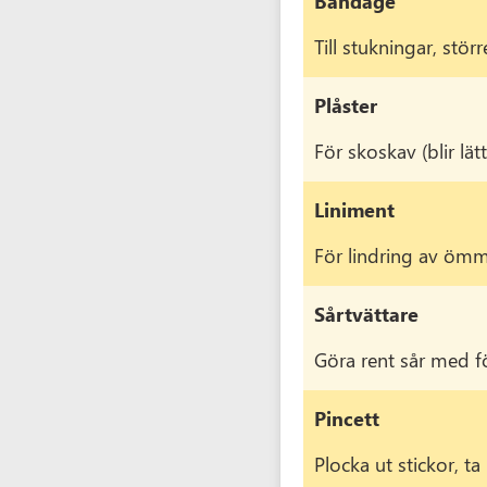
Bandage
Till stukningar, stör
Plåster
För skoskav (blir lä
Liniment
För lindring av ömma 
Sårtvättare
Göra rent sår med fö
Pincett
Plocka ut stickor, ta 