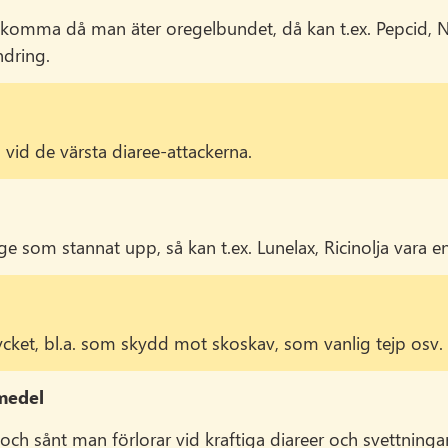
komma då man äter oregelbundet, då kan t.ex. Pepcid, N
ndring.
id de värsta diaree-attackerna.
som stannat upp, så kan t.ex. Lunelax, Ricinolja vara en
ycket, bl.a. som skydd mot skoskav, som vanlig tejp osv.
medel
 och sånt man förlorar vid kraftiga diareer och svettningar