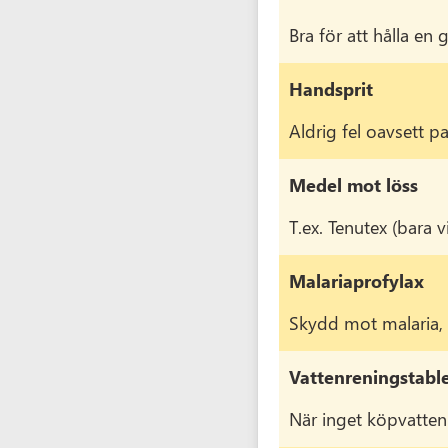
Bra för att hålla en
Handsprit
Aldrig fel oavsett pa
Medel mot löss
T.ex. Tenutex (bara v
Malariaprofylax
Skydd mot malaria, 
Vattenreningstable
När inget köpvatten 