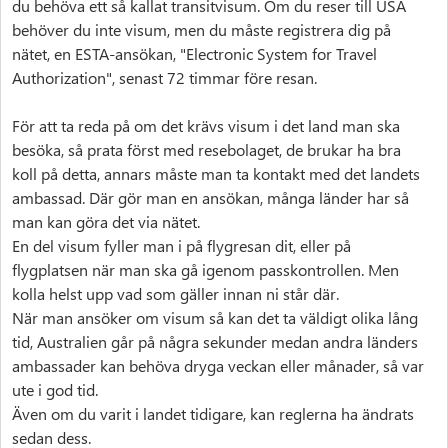
du behöva ett så kallat transitvisum. Om du reser till USA
behöver du inte visum, men du måste registrera dig på
nätet, en ESTA-ansökan, "Electronic System for Travel
Authorization", senast 72 timmar före resan.
För att ta reda på om det krävs visum i det land man ska
besöka, så prata först med resebolaget, de brukar ha bra
koll på detta, annars måste man ta kontakt med det landets
ambassad. Där gör man en ansökan, många länder har så
man kan göra det via nätet.
En del visum fyller man i på flygresan dit, eller på
flygplatsen när man ska gå igenom passkontrollen. Men
kolla helst upp vad som gäller innan ni står där.
När man ansöker om visum så kan det ta väldigt olika lång
tid, Australien går på några sekunder medan andra länders
ambassader kan behöva dryga veckan eller månader, så var
ute i god tid.
Även om du varit i landet tidigare, kan reglerna ha ändrats
sedan dess.