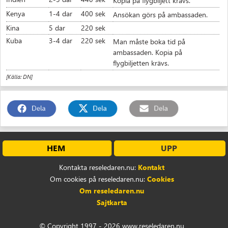
Kopia på flygbiljett krävs.
1-4 dar
400 sek
Kenya
Ansökan görs på ambassaden.
5 dar
220 sek
Kina
3-4 dar
220 sek
Kuba
Man måste boka tid på
ambassaden. Kopia på
flygbiljetten krävs.
[Källa: DN]
HEM
UPP
Kontakta reseledaren.nu:
Kontakt
Om cookies på reseledaren.nu:
Cookies
Om reseledaren.nu
Sajtkarta
© Copyright 1997 - 2026 www.reseledaren.nu