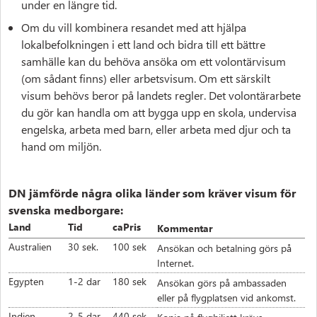
under en längre tid.
Om du vill kombinera resandet med att hjälpa
lokalbefolkningen i ett land och bidra till ett bättre
samhälle kan du behöva ansöka om ett volontärvisum
(om sådant finns) eller arbetsvisum. Om ett särskilt
visum behövs beror på landets regler. Det volontärarbete
du gör kan handla om att bygga upp en skola, undervisa
engelska, arbeta med barn, eller arbeta med djur och ta
hand om miljön.
DN jämförde några olika länder som kräver visum för
svenska medborgare:
Tid
caPris
Land
Kommentar
30 sek.
100 sek
Australien
Ansökan och betalning görs på
Internet.
1-2 dar
180 sek
Egypten
Ansökan görs på ambassaden
eller på flygplatsen vid ankomst.
2-5 dar
440 sek
Indien