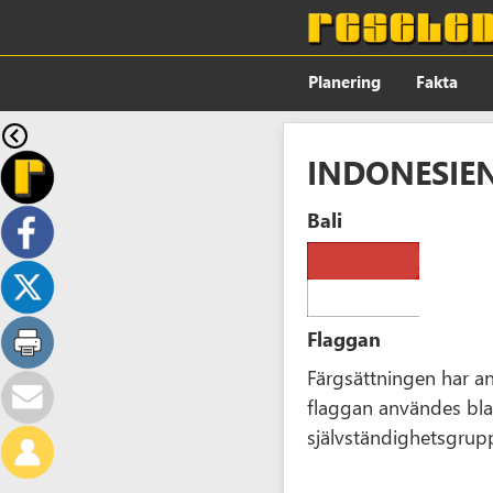
Planering
Fakta
INDONESIE
Bali
Flaggan
Färgsättningen har an
flaggan användes bla
självständighetsgrup