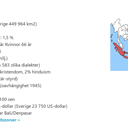
erige 449 964 km2)
r: 1,5 %
år Kvinnor 66 år
6
lj.)
 583 olika dialekter)
% kristendom, 2% hinduism
tär-styrd)
 (oavhängighet 1945)
 100 sen
-dollar (Sverige 23 750 US-dollar)
ar Bali/Denpasar
idszoner »