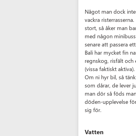
Något man dock inte f
vackra risterrasserna. 
stort, så åker man bar
med någon minibuss 
senare att passera ett
Bali har mycket fin n
regnskog, risfält och
(vissa faktiskt aktiva).
Om ni hyr bil, så tän
som dårar, de lever 
man dör så föds man 
döden-upplevelse för
sig för.
Vatten