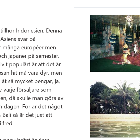
 tillhör Indonesien. Denna
av Asiens svar på
ker många européer men
och japaner på semester.
ivit populärt är att det är
Resan hit må vara dyr, men
e åt så mycket pengar, ja,
 varje försäljare som
den, då skulle man göra av
m dagen. För är det något
ali så är det just att
 fred.
is popularitet är dess