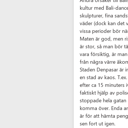
kultur med Bali-danc
skulpturer, fina sands
väder (dock kan det v
vissa perioder bör n
Maten är god, men ri
är stor, så man bör 
vara försiktig, är ma
från några värre åk
Staden Denpasar är 
en stad av kaos. T.ex.
efter ca 15 minuters iv
faktiskt hjälp av poli
stoppade hela gatan a
komma över. Enda anl
är för att hämta peng
sen fort ut igen.