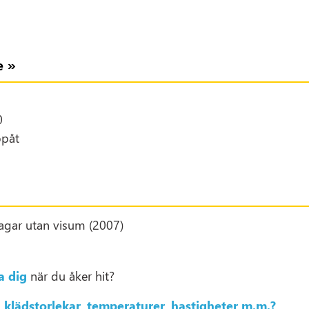
e »
0
ppåt
agar utan visum (2007)
a dig
när du åker hit?
m
klädstorlekar, temperaturer, hastigheter m.m.?