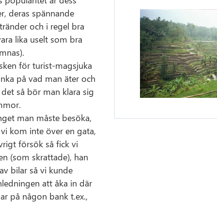
er, deras spännande
tränder och i regel bra
ara lika uselt som bra
ämnas).
sken för turist-magsjuka
tänka på vad man äter och
n det så bör man klara sig
ommor.
inget man måste besöka,
 vi kom inte över en gata,
rigt försök så fick vi
sen (som skrattade), han
v bilar så vi kunde
edningen att åka in där
ar på någon bank t.ex.,