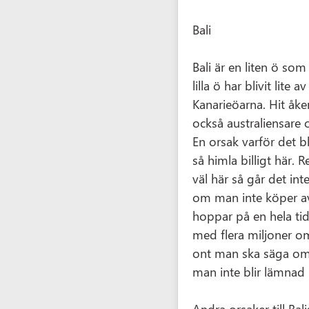
Bali
Bali är en liten ö som
lilla ö har blivit lite 
Kanarieöarna. Hit å
också australiensare 
En orsak varför det bl
så himla billigt här. 
väl här så går det int
om man inte köper av
hoppar på en hela ti
med flera miljoner o
ont man ska säga om B
man inte blir lämnad i
Andra orsaker till Bal