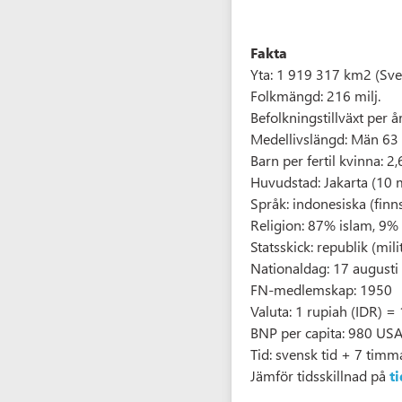
Fakta
Yta: 1 919 317 km2 (Sv
Folkmängd: 216 milj.
Befolkningstillväxt per å
Medellivslängd: Män 63 
Barn per fertil kvinna: 2,
Huvudstad: Jakarta (10 mi
Språk: indonesiska (finns
Religion: 87% islam, 9
Statsskick: republik (mili
Nationaldag: 17 augusti
FN-medlemskap: 1950
Valuta: 1 rupiah (IDR) =
BNP per capita: 980 USA
Tid: svensk tid + 7 timm
Jämför tidsskillnad på
t