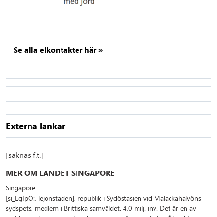
Se alla elkontakter här »
Externa länkar
[saknas f.t.]
MER OM LANDET SINGAPORE
Singapore
[si_LgIpO:, lejonstaden], republik i Sydöstasien vid Malackahalvöns
sydspets, medlem i Brittiska samväldet. 4,0 milj. inv. Det är en av