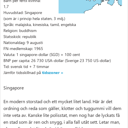
Barn per fertil kvinna:
1,7
Huvudstad: Singapore
(som är i princip hela staten, 3 milj.)
Språk: malajiska, kinesiska, tamil, engelska
Religion: buddhism
Statsskick: republik
Nationaldag: 9 augusti
FN-medlemskap: 1965
Valuta: 1 singapore-dollar (SGD) = 100 cent
BNP per capita: 26 730 USA-dollar (Sverige 23 750 US-dollar)
Tid: svensk tid + 7 timmar
Jämför tidsskillnad på
tidszoner »
Singapore
En modern storstad och ett mycket litet land. Här är det
ordning och reda som gäller, klotter och tuggummi vill dem
inte veta av. Kanske lite polisstat, men nog har de lyckats få
en stad som är ren och snygg, i alla fall utåt sett. Letar man,