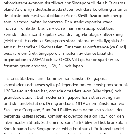
rekordartade ekonomiska tillväxt hör Singapore till de s.k. ’’tigrarna’’
bland Asiens nyindustrialiserade stater, och dess befolkning är en av
de rikaste och mest välutbildade i Asien. Såväl råvaror och energi
som livsmedel måste importeras. Den starkt exportinriktade
industrin omfattar bl.a. varv och annan verkstadsproduktion,
kemisk industri samt kapitalkrävande, högteknologisk tillverkning
(elektronik, bioteknik). Singapores stora internationella flygplats är
ett nav för trafiken i Sydöstasien. Turismen är omfattande (ca 6 milj.
besökare om året). Singapore är medlem av den östasiatiska
organisationen ASEAN och av OECD. Viktiga handelspartner är,
förutom grannländerna, USA, EU och Japan.
Historia. Stadens namn kommer från sanskrit (Singapura,
lejonstaden) och anses syfta på legenden om en indisk prins som på
1200-talet landsteg här, dödade områdets lejon (eller tigrar) och
grundade staden. Det moderna Singapore har sitt ursprung i en
brittisk handelsstation. Den grundades 1819 av en tjänsteman vid
East India Company, Stamford Raffles (vars namn levt vidare i det
berömda Raffles Hotel). Kompaniet övertog hela ön 1824 och den
inlemmades i Straits Settlements, som 1867 blev brittisk kronkoloni.
Som frihamn blev Singapore en viktig knutpunkt för transithandel.