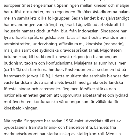
européer (mest engelsmän). Spänningen mellan kineser och malajer
har utlöst oroligheter, men regeringen försöker åstadkomma balans
mellan samhällets olika folkgrupper. Sedan landet blev självständigt
har invandringen var strängt reglerad. Lågavlönad arbetskraft till
industrin hämtas dock utifrån, bl.a. från Indonesien. Singapore har
fyra officiella språk: engelska som talas allmänt och används inom
administration, undervisning, affärsliv m.m., kinesiska (mandarin),
malajiska samt det sydindiska dravidaspråket tamil. Majoriteten
bekänner sig till traditionell kinesisk religion (en blandning av
buddhism, taoism och konfucianism). Malajerna är sunnimuslimer
(ca 15 %) och tamilerna hinduer. Kristendomen är sedan en tid på
frammarsch (drygt 10 %). I detta multietniska samhälle blandas det
västerländska industrisamhällets livsstil med gamla österländska
föreställningar och ceremonier. Regimen försöker stärka den
nationella enheten genom att uppmuntra arbetsamhet och lydnad
mot överheten, konfucianska värderingar som är välkända för
kinesbefolkningen.
Näringsliv. Singapore har sedan 1960-talet utvecklats till ett av
Sydöstasiens främsta finans- och handelscentra. Landets fria
marknadsekonomi har starka inslag av statlig kontroll. Med sin