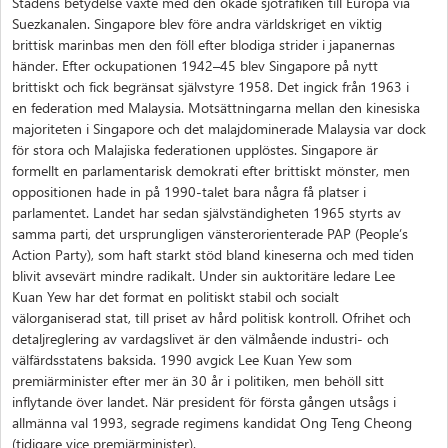
Stadens betydelse växte med den ökade sjötrafiken till Europa via
Suezkanalen. Singapore blev före andra världskriget en viktig
brittisk marinbas men den föll efter blodiga strider i japanernas
händer. Efter ockupationen 1942–45 blev Singapore på nytt
brittiskt och fick begränsat självstyre 1958. Det ingick från 1963 i
en federation med Malaysia. Motsättningarna mellan den kinesiska
majoriteten i Singapore och det malajdominerade Malaysia var dock
för stora och Malajiska federationen upplöstes. Singapore är
formellt en parlamentarisk demokrati efter brittiskt mönster, men
oppositionen hade in på 1990-talet bara några få platser i
parlamentet. Landet har sedan självständigheten 1965 styrts av
samma parti, det ursprungligen vänsterorienterade PAP (People’s
Action Party), som haft starkt stöd bland kineserna och med tiden
blivit avsevärt mindre radikalt. Under sin auktoritäre ledare Lee
Kuan Yew har det format en politiskt stabil och socialt
välorganiserad stat, till priset av hård politisk kontroll. Ofrihet och
detaljreglering av vardagslivet är den välmående industri- och
välfärdsstatens baksida. 1990 avgick Lee Kuan Yew som
premiärminister efter mer än 30 år i politiken, men behöll sitt
inflytande över landet. När president för första gången utsågs i
allmänna val 1993, segrade regimens kandidat Ong Teng Cheong
(tidigare vice premiärminister).