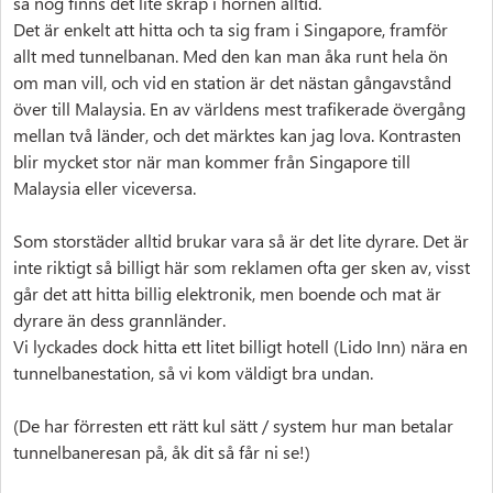
så nog finns det lite skräp i hörnen alltid.
Det är enkelt att hitta och ta sig fram i Singapore, framför
allt med tunnelbanan. Med den kan man åka runt hela ön
om man vill, och vid en station är det nästan gångavstånd
över till Malaysia. En av världens mest trafikerade övergång
mellan två länder, och det märktes kan jag lova. Kontrasten
blir mycket stor när man kommer från Singapore till
Malaysia eller viceversa.
Som storstäder alltid brukar vara så är det lite dyrare. Det är
inte riktigt så billigt här som reklamen ofta ger sken av, visst
går det att hitta billig elektronik, men boende och mat är
dyrare än dess grannländer.
Vi lyckades dock hitta ett litet billigt hotell (Lido Inn) nära en
tunnelbanestation, så vi kom väldigt bra undan.
(De har förresten ett rätt kul sätt / system hur man betalar
tunnelbaneresan på, åk dit så får ni se!)