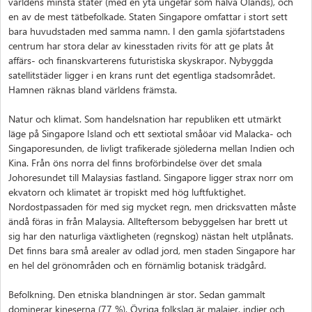
världens minsta stater (med en yta ungefär som halva Ölands), och
en av de mest tätbefolkade. Staten Singapore omfattar i stort sett
bara huvudstaden med samma namn. I den gamla sjöfartstadens
centrum har stora delar av kinesstaden rivits för att ge plats åt
affärs- och finanskvarterens futuristiska skyskrapor. Nybyggda
satellitstäder ligger i en krans runt det egentliga stadsområdet.
Hamnen räknas bland världens främsta.
Natur och klimat. Som handelsnation har republiken ett utmärkt
läge på Singapore Island och ett sextiotal småöar vid Malacka- och
Singaporesunden, de livligt trafikerade sjölederna mellan Indien och
Kina. Från öns norra del finns broförbindelse över det smala
Johoresundet till Malaysias fastland. Singapore ligger strax norr om
ekvatorn och klimatet är tropiskt med hög luftfuktighet.
Nordostpassaden för med sig mycket regn, men dricksvatten måste
ändå föras in från Malaysia. Allteftersom bebyggelsen har brett ut
sig har den naturliga växtligheten (regnskog) nästan helt utplånats.
Det finns bara små arealer av odlad jord, men staden Singapore har
en hel del grönområden och en förnämlig botanisk trädgård.
Befolkning. Den etniska blandningen är stor. Sedan gammalt
dominerar kineserna (77 %). Övriga folkslag är malajer, indier och