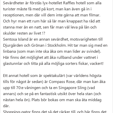
Sevärdheter är förstås lyx-hotellet Raffles hotell som alla
turister måste få med på kort, man kan även gå in i
receptionen, men där vill dem inte gärna att man filmar.
Och hyr man ett rum här så lär man knappast ha råd att
stanna mer än en natt, sen får man väl leva på lån och
skulder resten av livet !?
Sentosa Island är en annan sevärdhet, motsvarigheten till
Djurgården och Grönan i Stockholm. Hit tar man sig med en
linbana (som man inte ska åka om man lider av svindel).
Här finns det möjlighet att åka rullband under vattnet i
glastunnlar och titta på alla möjliga sorters fiskar, vackert!
Ett annat hotell som är spektakulärt (var världens högsta
tills för något år sedan) är Compass Rose, där man kan åka
upp till 70:e våningen och ta en Singapore Sling (vad
annars) och se på en fantastisk utsikt över hela stan (och
nästan hela ön). Plats bör bokas om man ska äta middag
där.
Shopping-gator finns det så det räcker till, och här finns det