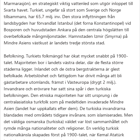
Marmarasjön), en strategiskt viktig vattenled som utgör inloppet till
Svarta havet. Turkiet, ungefär så stort som Sverige och Norge
tillsammans, har 65,7 milj. inv. Den stora inflyttningen från
landsbygden har förvandlat Istanbul (det forna Konstantinopel) vid
Bosporen och huvudstaden Ankara på den centrala högslätten till
överbefolkade mångmiljonstäder. Hamnstaden Izmir (Smyrna) på
Mindre Asiens västkust är landets tredje största stad.
Befolkning. Turkiets folkmängd har ökat mycket snabbt på 1900-
talet. Majoriteten bor i landets västra delar, där de flesta större
städerna ligger. Inlandet och de östra bergstrakterna är glest
befolkade. Arbetslöshet och fattigdom har drivit många att bli
gästarbetare utomlands, främst i Västeuropa (drygt 2 milj.).
Invandrare och erövrare har satt sina spår i den turkiska
befolkningen. Den etniska majoriteten har sitt ursprung i de
centralasiatiska turkfolk som på medeltiden invaderade Mindre
Asien (landet har uppkallats efter dem). De turkiska invandrarna
blandades med områdets tidigare invånare, som islamiserades. Men
det väldiga osmanska (turkiska) väldet var löst sammanhållet och
rymde många nationaliteter och religioner. En verklig turkisk
nationalkänsla skapades först på 1900-talet, när Kemal Atatürk