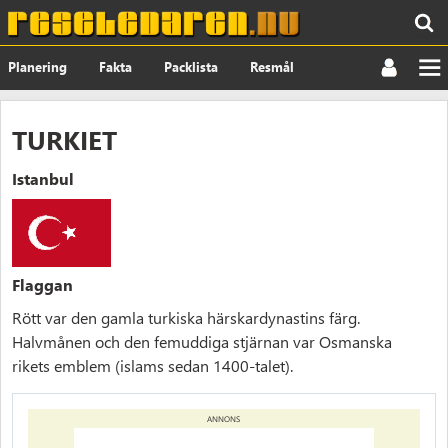
Planering
Fakta
Packlista
Resmål
Nyheter
Om
TURKIET
Istanbul
Flaggan
Rött var den gamla turkiska härskardynastins färg.
Halvmånen och den femuddiga stjärnan var Osmanska
rikets emblem (islams sedan 1400-talet).
ANNONS