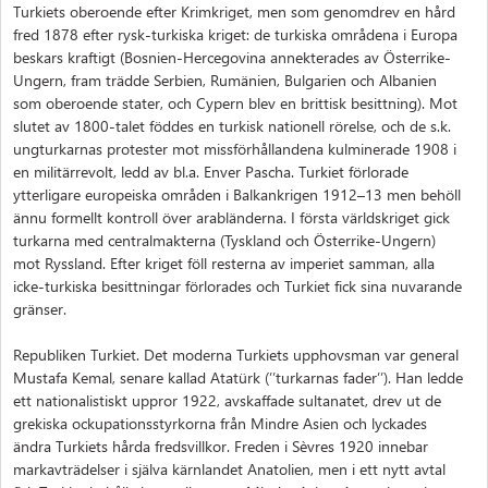
Turkiets oberoende efter Krimkriget, men som genomdrev en hård
fred 1878 efter rysk-turkiska kriget: de turkiska områdena i Europa
beskars kraftigt (Bosnien-Hercegovina annekterades av Österrike-
Ungern, fram trädde Serbien, Rumänien, Bulgarien och Albanien
som oberoende stater, och Cypern blev en brittisk besittning). Mot
slutet av 1800-talet föddes en turkisk nationell rörelse, och de s.k.
ungturkarnas protester mot missförhållandena kulminerade 1908 i
en militärrevolt, ledd av bl.a. Enver Pascha. Turkiet förlorade
ytterligare europeiska områden i Balkankrigen 1912–13 men behöll
ännu formellt kontroll över arabländerna. I första världskriget gick
turkarna med centralmakterna (Tyskland och Österrike-Ungern)
mot Ryssland. Efter kriget föll resterna av imperiet samman, alla
icke-turkiska besittningar förlorades och Turkiet fick sina nuvarande
gränser.
Republiken Turkiet. Det moderna Turkiets upphovsman var general
Mustafa Kemal, senare kallad Atatürk (’’turkarnas fader’’). Han ledde
ett nationalistiskt uppror 1922, avskaffade sultanatet, drev ut de
grekiska ockupationsstyrkorna från Mindre Asien och lyckades
ändra Turkiets hårda fredsvillkor. Freden i Sèvres 1920 innebar
markavträdelser i själva kärnlandet Anatolien, men i ett nytt avtal