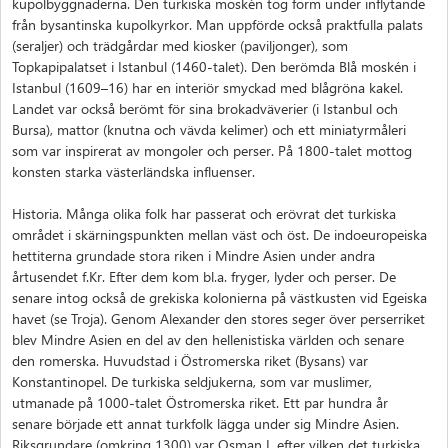
kupolbyggnaderna. Den turkiska moskén tog form under inflytande
från bysantinska kupolkyrkor. Man uppförde också praktfulla palats
(seraljer) och trädgårdar med kiosker (paviljonger), som
Topkapipalatset i Istanbul (1460-talet). Den berömda Blå moskén i
Istanbul (1609–16) har en interiör smyckad med blågröna kakel.
Landet var också berömt för sina brokadväverier (i Istanbul och
Bursa), mattor (knutna och vävda kelimer) och ett miniatyrmåleri
som var inspirerat av mongoler och perser. På 1800-talet mottog
konsten starka västerländska influenser.
Historia. Många olika folk har passerat och erövrat det turkiska
området i skärningspunkten mellan väst och öst. De indoeuropeiska
hettiterna grundade stora riken i Mindre Asien under andra
årtusendet f.Kr. Efter dem kom bl.a. fryger, lyder och perser. De
senare intog också de grekiska kolonierna på västkusten vid Egeiska
havet (se Troja). Genom Alexander den stores seger över perserriket
blev Mindre Asien en del av den hellenistiska världen och senare
den romerska. Huvudstad i Östromerska riket (Bysans) var
Konstantinopel. De turkiska seldjukerna, som var muslimer,
utmanade på 1000-talet Östromerska riket. Ett par hundra år
senare började ett annat turkfolk lägga under sig Mindre Asien.
Riksgrundare (omkring 1300) var Osman I, efter vilken det turkiska