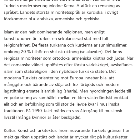
Turkiets modernisering inledde Kemal Atatürk en rensning av
språket. Landets största minoritetsspråk är kurdiska, i övrigt
förekommer bl.a. arabiska, armeniska och grekiska.
Islam är den helt dominerande religionen, men enligt
konstitutionen är Turkiet en sekulariserad stat med full
religionsfrihet. De flesta turkarna och kurderna är sunnimuslimer,
omkring 20 % tillhör en shiitisk riktning (se alawiter). Det finns
religiösa minoriteter som ortodoxa, armeniska kristna och judar. När
det osmanska väldet upplöstes efter första världskriget, avskaffades
islam som statsreligion i den nybildade turkiska staten. Det
moderna Turkiets orientering mot Europa innebar bl.a. att
månggifte och bärande av slöja och fez förbjöds och modern
lagstiftning ersatte islamisk lag (sharia). Men nyordningen ledde till
en polarisering av samhället mellan en liten västerländskt inriktad
elit och en befolkning som till stor del levde kvar i muslimska
traditioner. På 1990-talet märks en viss återgång till muslimsk
livsstil (många kvinnor är åter beslöjade).
Kultur. Konst och arkitektur. Inom nuvarande Turkiets gränser har
mäktiga riken uppstått och landet är mycket rikt på kulturskatter.