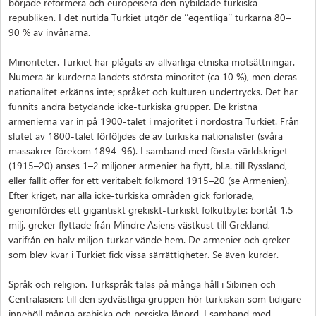
började reformera och europeisera den nybildade turkiska
republiken. I det nutida Turkiet utgör de ’’egentliga’’ turkarna 80–
90 % av invånarna.
Minoriteter. Turkiet har plågats av allvarliga etniska motsättningar.
Numera är kurderna landets största minoritet (ca 10 %), men deras
nationalitet erkänns inte; språket och kulturen undertrycks. Det har
funnits andra betydande icke-turkiska grupper. De kristna
armenierna var in på 1900-talet i majoritet i nordöstra Turkiet. Från
slutet av 1800-talet förföljdes de av turkiska nationalister (svåra
massakrer förekom 1894–96). I samband med första världskriget
(1915–20) anses 1–2 miljoner armenier ha flytt, bl.a. till Ryssland,
eller fallit offer för ett veritabelt folkmord 1915–20 (se Armenien).
Efter kriget, när alla icke-turkiska områden gick förlorade,
genomfördes ett gigantiskt grekiskt-turkiskt folkutbyte: bortåt 1,5
milj. greker flyttade från Mindre Asiens västkust till Grekland,
varifrån en halv miljon turkar vände hem. De armenier och greker
som blev kvar i Turkiet fick vissa särrättigheter. Se även kurder.
Språk och religion. Turkspråk talas på många håll i Sibirien och
Centralasien; till den sydvästliga gruppen hör turkiskan som tidigare
innehöll många arabiska och persiska lånord. I samband med