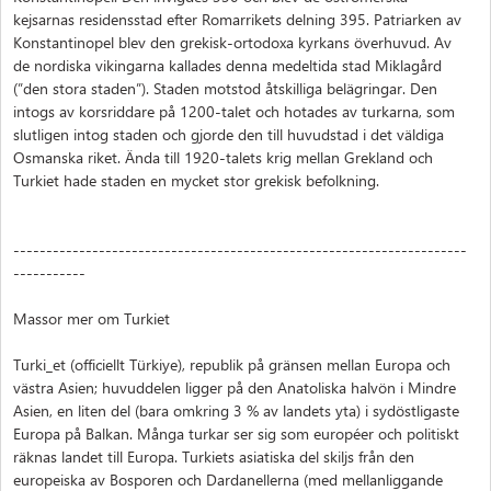
kejsarnas residensstad efter Romarrikets delning 395. Patriarken av
Konstantinopel blev den grekisk-ortodoxa kyrkans överhuvud. Av
de nordiska vikingarna kallades denna medeltida stad Miklagård
(”den stora staden”). Staden motstod åtskilliga belägringar. Den
intogs av korsriddare på 1200-talet och hotades av turkarna, som
slutligen intog staden och gjorde den till huvudstad i det väldiga
Osmanska riket. Ända till 1920-talets krig mellan Grekland och
Turkiet hade staden en mycket stor grekisk befolkning.
---------------------------------------------------------------------
-----------
Massor mer om Turkiet
Turki_et (officiellt Türkiye), republik på gränsen mellan Europa och
västra Asien; huvuddelen ligger på den Anatoliska halvön i Mindre
Asien, en liten del (bara omkring 3 % av landets yta) i sydöstligaste
Europa på Balkan. Många turkar ser sig som européer och politiskt
räknas landet till Europa. Turkiets asiatiska del skiljs från den
europeiska av Bosporen och Dardanellerna (med mellanliggande