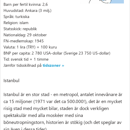
Barn per fertil kvinna: 2,6
Huvudstad: Ankara (3 milj.)
Språk: turkiska
Religion: islam
Statsskick: republik
Nationaldag: 29 oktober
FN-medlemskap: 1945
Valuta: 1 lira (TRY) = 100 kuru
BNP per capita: 2 780 USA-dollar (Sverige 23 750 US-dollar)
Tid: svensk tid + 1 timme
Jämför tidsskillnad på
tidszoner »
Istanbul
Istanbul är en stor stad - en metropol, antalet innevånare är
ca 15 miljoner (1971 var det ca 500.000!), det är en mycket
risig stad med mycket bilar, staden är dock verkligen
spektakulär med alla moskéer med sina
böneutropningstorn, historien är stökig (och det speglar av
sig även i dessa tider).