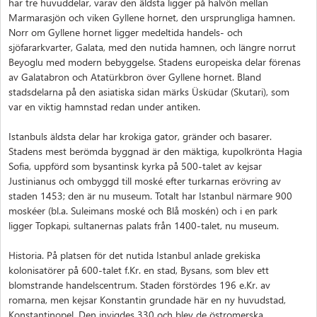
har tre huvuddelar, varav den äldsta ligger på halvön mellan
Marmarasjön och viken Gyllene hornet, den ursprungliga hamnen.
Norr om Gyllene hornet ligger medeltida handels- och
sjöfararkvarter, Galata, med den nutida hamnen, och längre norrut
Beyoglu med modern bebyggelse. Stadens europeiska delar förenas
av Galatabron och Atatürkbron över Gyllene hornet. Bland
stadsdelarna på den asiatiska sidan märks Üsküdar (Skutari), som
var en viktig hamnstad redan under antiken.
Istanbuls äldsta delar har krokiga gator, gränder och basarer.
Stadens mest berömda byggnad är den mäktiga, kupolkrönta Hagia
Sofia, uppförd som bysantinsk kyrka på 500-talet av kejsar
Justinianus och ombyggd till moské efter turkarnas erövring av
staden 1453; den är nu museum. Totalt har Istanbul närmare 900
moskéer (bl.a. Suleimans moské och Blå moskén) och i en park
ligger Topkapi, sultanernas palats från 1400-talet, nu museum.
Historia. På platsen för det nutida Istanbul anlade grekiska
kolonisatörer på 600-talet f.Kr. en stad, Bysans, som blev ett
blomstrande handelscentrum. Staden förstördes 196 e.Kr. av
romarna, men kejsar Konstantin grundade här en ny huvudstad,
Konstantinopel. Den invigdes 330 och blev de östromerska