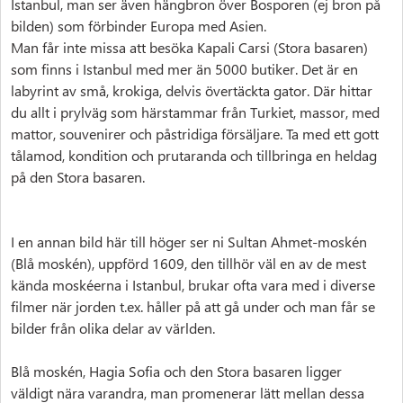
Istanbul, man ser även hängbron över Bosporen (ej bron på
bilden) som förbinder Europa med Asien.
Man får inte missa att besöka Kapali Carsi (Stora basaren)
som finns i Istanbul med mer än 5000 butiker. Det är en
labyrint av små, krokiga, delvis övertäckta gator. Där hittar
du allt i prylväg som härstammar från Turkiet, massor, med
mattor, souvenirer och påstridiga försäljare. Ta med ett gott
tålamod, kondition och prutaranda och tillbringa en heldag
på den Stora basaren.
I en annan bild här till höger ser ni Sultan Ahmet-moskén
(Blå moskén), uppförd 1609, den tillhör väl en av de mest
kända moskéerna i Istanbul, brukar ofta vara med i diverse
filmer när jorden t.ex. håller på att gå under och man får se
bilder från olika delar av världen.
Blå moskén, Hagia Sofia och den Stora basaren ligger
väldigt nära varandra, man promenerar lätt mellan dessa