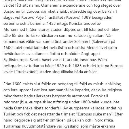
väldet fått sitt namn. Osmanerna expanderade och tog steget över
Bosporen till Europa, där riket snabbt utbredde sig över Balkan. I
slaget vid Kosovo Polje (Trastfältet i Kosovo) 1389 besegrades
serberna och albanerna. 1453 intogs Konstantinopel av
Muhammed II (den store); staden döptes om till Istanbul och blev
säte för den turkiske härskaren som nu kallade sig sultan. När
osmanernas välde var som störst under Soliman I (Suleiman) på
1500-talet omfattade det hela östra och södra Medelhavet (som
behärskades av sultanens flotta) och nådde långt upp i
Sydösteuropa. Svarta havet var ett turkiskt innanhav. Wien
belägrades av turkarna både 1529 och 1683 och det kristna Europa
levde i ’’turkskräck’’; staden slog tillbaka båda anfallen.
Från 1600-talets slut följde en nedgång till följd av misshushållning
och inre uppror i det löst sammanhållna imperiet, där olika religiösa
minoriteter hade tillerkänts betydande autonomi. Försök till
reformer (bl.a. europeisk lagstiftning) under 1800-talet kunde inte
hejda Osmanska rikets sönderfall. Av européerna kallades landet nu
Turkiet och fick det nedsättande tillmälet ’’Europas sjuke man’’. Efter
hand lösgjorde sig allt fler områden på Balkan och i Nordafrika.
Turkarnas huvudmotståndare var Ryssland, som måste erkänna