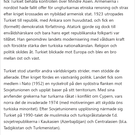
fick Turkiet behålla kontrollen över Mindre Asien. Armenierna i
nordöst hade fallit offer för ungturkarnas etniska rensning och strax
efter kriget krossades en nybildad armenisk stat. 1923 utropades
Turkiet till republik, med Ankara som huvudstad, och fick en
(formellt) demokratisk författning. Atatürk gjorde sig dock till
envåldshärskare och bara hans eget republikanska folkparti var
tillåtet. Han genomdrev landets modernisering med våldsam kraft
och försökte stärka den turkiska nationalkänslan. Religion och
politik skildes åt. Turkiet blickade mot Europa och blev en bro
mellan öst och väst.
Turkiet stod utanför andra världskrigets strider, men stödde de
allierade. Efter kriget fördes en västvänlig politik. Landet fick som
medlem i Nato (1952) en nyckelroll på den sydöstra flanken mot
Sovjetunionen och upplät baser på sitt territorium. Med sina
arvfiender grekerna har turkarna råkat i konflikt om Cypern, vars
norra del de invaderade 1974 (med motiveringen att skydda öns
turkiska minoritet). Efter Sovjetunionens upplösning närmade sig
Turkiet på 1990-talet de muslimska och turkspråkstalande f.d.
sovjetrepublikerna i Kaukasien (Azerbajdzjan) och Centralasien (bl.a.
Tadzjikistan och Turkmenistan).