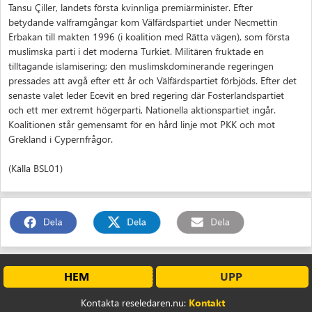
Tansu Çiller, landets första kvinnliga premiärminister. Efter
betydande valframgångar kom Välfärdspartiet under Necmettin
Erbakan till makten 1996 (i koalition med Rätta vägen), som första
muslimska parti i det moderna Turkiet. Militären fruktade en
tilltagande islamisering; den muslimskdominerande regeringen
pressades att avgå efter ett år och Välfärdspartiet förbjöds. Efter det
senaste valet leder Ecevit en bred regering där Fosterlandspartiet
och ett mer extremt högerparti, Nationella aktionspartiet ingår.
Koalitionen står gemensamt för en hård linje mot PKK och mot
Grekland i Cypernfrågor.
(Källa BSL01)
HEM
UPP
Kontakta reseledaren.nu:
Kontakt