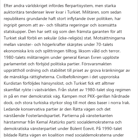
Efter andra världskriget infördes flerpartisystem, men starka
auktoritära tendenser lever kvar i Turkiet. Militären, som sedan
republikens grundande haft stort inflytande över politiken, har
ingripit genom att av- och tillsätta regeringar och iscensätta
statskupper. Den har sett sig som den främsta garanten för att
Turkiet skall förbli en sekulär (icke-religiös) stat. Motsättningarna
mellan vänster- och högerkrafter skärptes under 70-talets
ekonomiska kris och splittringen tilltog, liksom våld och terror.
1980-talets militärregim under general Kenan Evren upplöste
parlamentet och förbjöd politiska partier. Försvarsmakten
upprätthöll ordning och stabilitet till priset av grova kränkningar av
de mänskliga rättigheterna. Civilbefolkningen i det upproriska
Kurdistan förföljdes hänsynslöst, och Turkiet fick ett alltmer
skamfilat rykte i västvärlden. Från slutet av 1980-talet slog regimen
in på en mer demokratisk väg. Kampen mot PKK-gerillan hårdnade
dock, och stora turkiska styrkor slog till mot dess baser i norra Irak.
Ledande konservativa partier är den Rätta vägen och det
närstående Fosterlandspartiet. Partierna på vänsterkanten
härstammar från Kemal Atatürks parti: socialdemokraterna och
demokratiska vänsterpartiet under Bülent Ecevit. På 1990-talet
bildade Rätta vägen en koalition med socialdemokraterna under