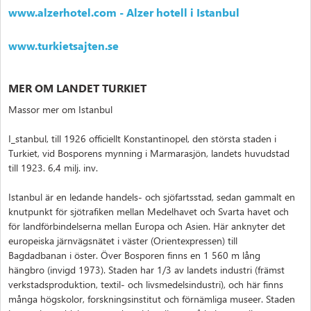
www.alzerhotel.com - Alzer hotell i Istanbul
www.turkietsajten.se
MER OM LANDET TURKIET
Massor mer om Istanbul
I_stanbul, till 1926 officiellt Konstantinopel, den största staden i
Turkiet, vid Bosporens mynning i Marmarasjön, landets huvudstad
till 1923. 6,4 milj. inv.
Istanbul är en ledande handels- och sjöfartsstad, sedan gammalt en
knutpunkt för sjötrafiken mellan Medelhavet och Svarta havet och
för landförbindelserna mellan Europa och Asien. Här anknyter det
europeiska järnvägsnätet i väster (Orientexpressen) till
Bagdadbanan i öster. Över Bosporen finns en 1 560 m lång
hängbro (invigd 1973). Staden har 1/3 av landets industri (främst
verkstadsproduktion, textil- och livsmedelsindustri), och här finns
många högskolor, forskningsinstitut och förnämliga museer. Staden