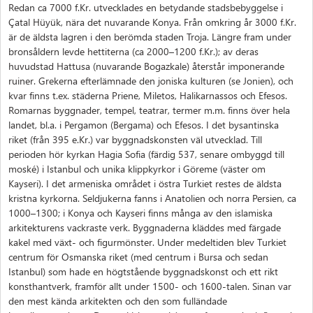
Redan ca 7000 f.Kr. utvecklades en betydande stadsbebyggelse i
Çatal Hüyük, nära det nuvarande Konya. Från omkring år 3000 f.Kr.
är de äldsta lagren i den berömda staden Troja. Längre fram under
bronsåldern levde hettiterna (ca 2000–1200 f.Kr.); av deras
huvudstad Hattusa (nuvarande Bogazkale) återstår imponerande
ruiner. Grekerna efterlämnade den joniska kulturen (se Jonien), och
kvar finns t.ex. städerna Priene, Miletos, Halikarnassos och Efesos.
Romarnas byggnader, tempel, teatrar, termer m.m. finns över hela
landet, bl.a. i Pergamon (Bergama) och Efesos. I det bysantinska
riket (från 395 e.Kr.) var byggnadskonsten väl utvecklad. Till
perioden hör kyrkan Hagia Sofia (färdig 537, senare ombyggd till
moské) i Istanbul och unika klippkyrkor i Göreme (väster om
Kayseri). I det armeniska området i östra Turkiet restes de äldsta
kristna kyrkorna. Seldjukerna fanns i Anatolien och norra Persien, ca
1000–1300; i Konya och Kayseri finns många av den islamiska
arkitekturens vackraste verk. Byggnaderna kläddes med färgade
kakel med växt- och figurmönster. Under medeltiden blev Turkiet
centrum för Osmanska riket (med centrum i Bursa och sedan
Istanbul) som hade en högtstående byggnadskonst och ett rikt
konsthantverk, framför allt under 1500- och 1600-talen. Sinan var
den mest kända arkitekten och den som fulländade