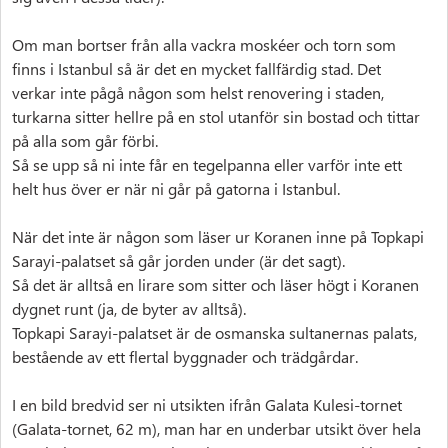
Om man bortser från alla vackra moskéer och torn som
finns i Istanbul så är det en mycket fallfärdig stad. Det
verkar inte pågå någon som helst renovering i staden,
turkarna sitter hellre på en stol utanför sin bostad och tittar
på alla som går förbi.
Så se upp så ni inte får en tegelpanna eller varför inte ett
helt hus över er när ni går på gatorna i Istanbul.
När det inte är någon som läser ur Koranen inne på Topkapi
Sarayi-palatset så går jorden under (är det sagt).
Så det är alltså en lirare som sitter och läser högt i Koranen
dygnet runt (ja, de byter av alltså).
Topkapi Sarayi-palatset är de osmanska sultanernas palats,
bestående av ett flertal byggnader och trädgårdar.
I en bild bredvid ser ni utsikten ifrån Galata Kulesi-tornet
(Galata-tornet, 62 m), man har en underbar utsikt över hela