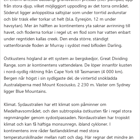
från stora djup, vilket möjliggjort uppodling av det torra området.
Söderut ligger avloppslösa saltsjöar som under torrtid avdunstar
och blir träsk eller torkar ut helt (bl.a. Eyresjön, 12 m under
havsytan). Mer än hälften av kontinentens yta saknar avrinning till
havet, och floderna torkar i regel ut; en flod som har vatten enbart
under regntiden kallas creek. Den enda större, ständigt
vattenförande floden är Murray i sydöst med bifloden Darling.
Östkustens högland är ett system av bergskedjor, Great Dividing
Range, som är kontinentens vattendelare. De löper innanför kusten
i nord–sydlig riktning från Cape York till Tasmanien (4 000 km).
Bergen når högst i sin sydligaste del, de vintertid snöklädda
Australalperna med Mount Kosciusko, 2 230 m. Väster om Sydney
ligger Blue Mountains.
Klimat. Sydaustralien har ett klimat som påminner om
Medelhavsområdet, och den subtropiska östkusten får i regel stora
regnmängder genom sydostpassaden. Nordaustralien har tropiskt
klimat och kan få häftiga monsunregn, ibland cykloner. I
kontinentens inre råder fastlandsklimat med stora
temperaturskillnader mellan natt och dag. Här regnar det mindre än