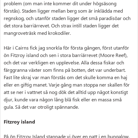
problem (om man inte kommer dit under högsäsong
förstås). Staden ligger mellan berg som är inklädda med
regnskog, och utanför staden ligger det små paradisöar och
det stora barriärrevet. Och strax intill staden ligger det
mangroveträsk med krokodiler.
Här i Cairns fick jag snorkla för första gången, först utanför
ön Fitzroy island och sen i stora barriärrevet (Moore Reef),
och det var verkligen en upplevelse. Alla dessa fiskar och
färggranna växter som finns på botten, det var underbart.
Fast lite skraj var man förstås om det skulle komma en haj
eller en giftig manet. Varje gång man stoppa ner skallen för
att se ner i vattnet så nog dök det alltid upp något konstigt
djur, kunde vara någon lång blå fisk eller en massa små
gula. Så det var otroligt spännande.
Fitzroy island
På ön Fitzroy Island stannade vi över en natt i en bungalow,