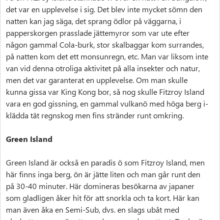
det var en upplevelse i sig. Det blev inte mycket sömn den
natten kan jag säga, det sprang ödlor på väggarna, i
papperskorgen prasslade jättemyror som var ute efter
någon gammal Cola-burk, stor skalbaggar kom surrandes,
på natten kom det ett monsunregn, etc. Man var liksom inte
van vid denna otroliga aktivitet på alla insekter och natur,
men det var garanterat en upplevelse. Om man skulle
kunna gissa var King Kong bor, så nog skulle Fitzroy Island
vara en god gissning, en gammal vulkanö med höga berg i-
klädda tät regnskog men fins stränder runt omkring.
Green Island
Green Island är också en paradis ö som Fitzroy Island, men
här finns inga berg, ön är jätte liten och man går runt den
på 30-40 minuter. Här domineras besökarna av japaner
som gladligen åker hit för att snorkla och ta kort. Här kan
man även åka en Semi-Sub, dvs. en slags ubåt med