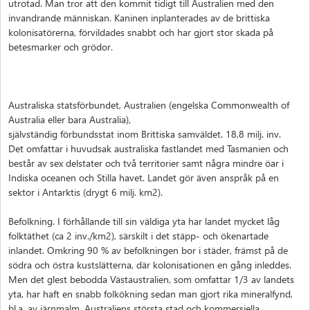
utrotad. Man tror att den kommit tidigt till Australien med den
invandrande människan. Kaninen inplanterades av de brittiska
kolonisatörerna, förvildades snabbt och har gjort stor skada på
betesmarker och grödor.
Australiska statsförbundet, Australien (engelska Commonwealth of
Australia eller bara Australia),
självständig förbundsstat inom Brittiska samväldet. 18,8 milj. inv.
Det omfattar i huvudsak australiska fastlandet med Tasmanien och
består av sex delstater och två territorier samt några mindre öar i
Indiska oceanen och Stilla havet. Landet gör även anspråk på en
sektor i Antarktis (drygt 6 milj. km2).
Befolkning. I förhållande till sin väldiga yta har landet mycket låg
folktäthet (ca 2 inv./km2), särskilt i det stäpp- och ökenartade
inlandet. Omkring 90 % av befolkningen bor i städer, främst på de
södra och östra kustslätterna, där kolonisationen en gång inleddes.
Men det glest bebodda Västaustralien, som omfattar 1/3 av landets
yta, har haft en snabb folkökning sedan man gjort rika mineralfynd,
bl.a. av järnmalm. Australiens största stad och kommersiella