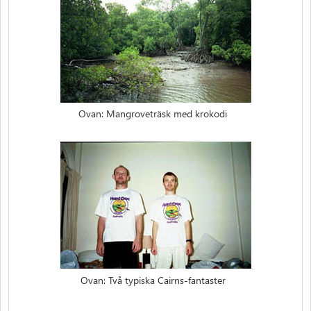
Ovan: Mangroveträsk med krokodi
Ovan: Två typiska Cairns-fantaster