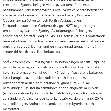
centrum är Sydney, belägen vid en av världens förnämsta
naturhamnar, Port Jacksonviken, i Nya Sydwales. Andra betydande
städer är Melbourne och Adelaide på sydkusten, Brisbane i
Queensland på östkusten och Perth i Västaustralien.
Förbundshuvudstaden Canberra (invigd 1927) utgör ett eget
territorium sydväst om Sydney. Av ursprungsbefolkningen,
aboriginerna, återstår i dag ca 145 000, som lever bl.a. i omfattande
reservat i främst norra Australien. Vid européernas ankomst var de
omkring 700 000. De har varit en missgynnad grupp, men på
senare tid har deras villkor förbättrats.
Språk och religion. Omkring 90 % av befolkningen har sitt ursprung
på Brittiska öarna, och engelska är officiellt språk. Från de första
kolonisatörernas ankomst och in i vår tid har Australiens kultur och
livsstil präglats av brittiska traditioner och institutioner.
Kristendomen är den dominerande religionen, ca 75 % av
befolkningen. De största samfunden är den anglikanska kyrkan
(engelska nationalkyrkan) och den katolska kyrkan, vilken infördes
av irländare. Anglikaner och katoliker utgör vardera omkring 25 %
av befolkningen. Andra stora samfund är presbyterianer och
metodister.