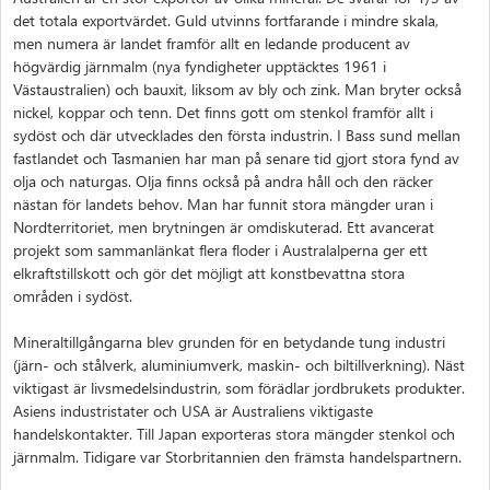
det totala exportvärdet. Guld utvinns fortfarande i mindre skala,
men numera är landet framför allt en ledande producent av
högvärdig järnmalm (nya fyndigheter upptäcktes 1961 i
Västaustralien) och bauxit, liksom av bly och zink. Man bryter också
nickel, koppar och tenn. Det finns gott om stenkol framför allt i
sydöst och där utvecklades den första industrin. I Bass sund mellan
fastlandet och Tasmanien har man på senare tid gjort stora fynd av
olja och naturgas. Olja finns också på andra håll och den räcker
nästan för landets behov. Man har funnit stora mängder uran i
Nordterritoriet, men brytningen är omdiskuterad. Ett avancerat
projekt som sammanlänkat flera floder i Australalperna ger ett
elkraftstillskott och gör det möjligt att konstbevattna stora
områden i sydöst.
Mineraltillgångarna blev grunden för en betydande tung industri
(järn- och stålverk, aluminiumverk, maskin- och biltillverkning). Näst
viktigast är livsmedelsindustrin, som förädlar jordbrukets produkter.
Asiens industristater och USA är Australiens viktigaste
handelskontakter. Till Japan exporteras stora mängder stenkol och
järnmalm. Tidigare var Storbritannien den främsta handelspartnern.