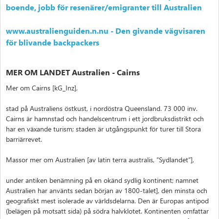
boende, jobb för resenärer/emigranter till Australien
www.australienguiden.n.nu - Den givande vägvisaren
för blivande backpackers
MER OM LANDET Australien - Cairns
Mer om Cairns [kG_Inz],
stad på Australiens östkust, i nordöstra Queensland. 73 000 inv.
Cairns är hamnstad och handelscentrum i ett jordbruksdistrikt och
har en växande turism; staden är utgångspunkt för turer till Stora
barriärrevet.
Massor mer om Australien [av latin terra australis, ”Sydlandet”],
under antiken benämning på en okänd sydlig kontinent; namnet
Australien har använts sedan början av 1800-talet], den minsta och
geografiskt mest isolerade av världsdelarna. Den är Europas antipod
(belägen på motsatt sida) på södra halvklotet. Kontinenten omfattar