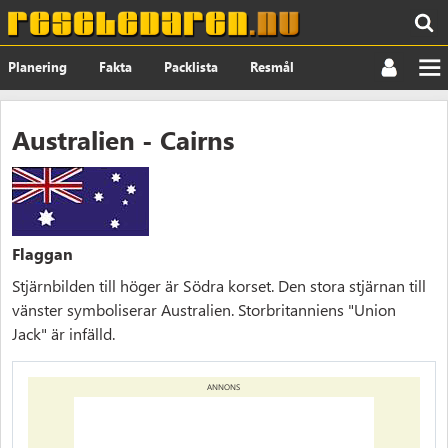
Planering
Fakta
Packlista
Resmål
Nyheter
Om
Australien - Cairns
Flaggan
Stjärnbilden till höger är Södra korset. Den stora stjärnan till
vänster symboliserar Australien. Storbritanniens "Union
Jack" är infälld.
ANNONS