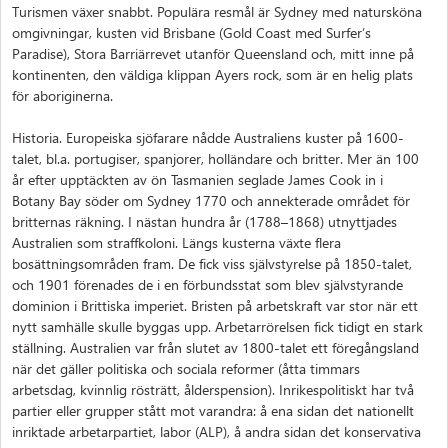
Turismen växer snabbt. Populära resmål är Sydney med natursköna
omgivningar, kusten vid Brisbane (Gold Coast med Surfer’s
Paradise), Stora Barriärrevet utanför Queensland och, mitt inne på
kontinenten, den väldiga klippan Ayers rock, som är en helig plats
för aboriginerna.
Historia. Europeiska sjöfarare nådde Australiens kuster på 1600-
talet, bl.a. portugiser, spanjorer, holländare och britter. Mer än 100
år efter upptäckten av ön Tasmanien seglade James Cook in i
Botany Bay söder om Sydney 1770 och annekterade området för
britternas räkning. I nästan hundra år (1788–1868) utnyttjades
Australien som straffkoloni. Längs kusterna växte flera
bosättningsområden fram. De fick viss självstyrelse på 1850-talet,
och 1901 förenades de i en förbundsstat som blev självstyrande
dominion i Brittiska imperiet. Bristen på arbetskraft var stor när ett
nytt samhälle skulle byggas upp. Arbetarrörelsen fick tidigt en stark
ställning. Australien var från slutet av 1800-talet ett föregångsland
när det gäller politiska och sociala reformer (åtta timmars
arbetsdag, kvinnlig rösträtt, ålderspension). Inrikespolitiskt har två
partier eller grupper stått mot varandra: å ena sidan det nationellt
inriktade arbetarpartiet, labor (ALP), å andra sidan det konservativa