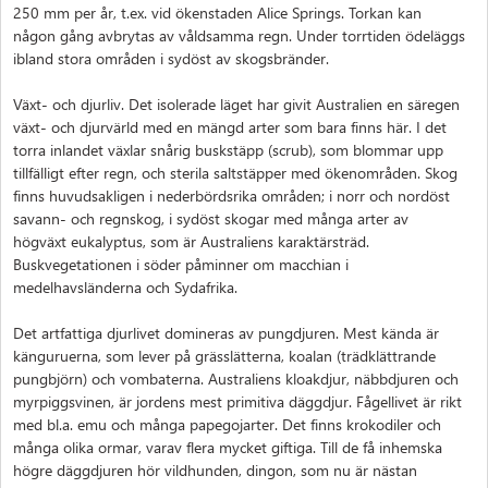
250 mm per år, t.ex. vid ökenstaden Alice Springs. Torkan kan
någon gång avbrytas av våldsamma regn. Under torrtiden ödeläggs
ibland stora områden i sydöst av skogsbränder.
Växt- och djurliv. Det isolerade läget har givit Australien en säregen
växt- och djurvärld med en mängd arter som bara finns här. I det
torra inlandet växlar snårig buskstäpp (scrub), som blommar upp
tillfälligt efter regn, och sterila saltstäpper med ökenområden. Skog
finns huvudsakligen i nederbördsrika områden; i norr och nordöst
savann- och regnskog, i sydöst skogar med många arter av
högväxt eukalyptus, som är Australiens karaktärsträd.
Buskvegetationen i söder påminner om macchian i
medelhavsländerna och Sydafrika.
Det artfattiga djurlivet domineras av pungdjuren. Mest kända är
känguruerna, som lever på grässlätterna, koalan (trädklättrande
pungbjörn) och vombaterna. Australiens kloakdjur, näbbdjuren och
myrpiggsvinen, är jordens mest primitiva däggdjur. Fågellivet är rikt
med bl.a. emu och många papegojarter. Det finns krokodiler och
många olika ormar, varav flera mycket giftiga. Till de få inhemska
högre däggdjuren hör vildhunden, dingon, som nu är nästan