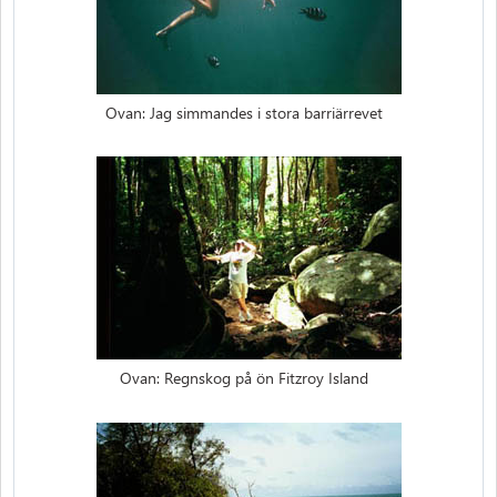
Ovan: Jag simmandes i stora barriärrevet
Ovan: Regnskog på ön Fitzroy Island