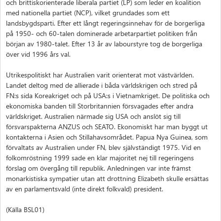
och brittiskorienterade liberala partiet (LP) som leder en koalition
med nationella partiet (NCP), vilket grundades som ett
landsbygdsparti. Efter ett långt regeringsinnehav för de borgerliga
på 1950- och 60-talen dominerade arbetarpartiet politiken från
början av 1980-talet. Efter 13 år av labourstyre tog de borgerliga
över vid 1996 års val.
Utrikespolitiskt har Australien varit orienterat mot västvärlden.
Landet deltog med de allierade i båda världskrigen och stred på
FN:s sida Koreakriget och på USA:s i Vietnamkriget. De politiska och
ekonomiska banden till Storbritannien försvagades efter andra
världskriget. Australien närmade sig USA och anslöt sig till
försvarspakterna ANZUS och SEATO. Ekonomiskt har man byggt ut
kontakterna i Asien och Stillahavsområdet. Papua Nya Guinea, som
förvaltats av Australien under FN, blev självständigt 1975. Vid en
folkomröstning 1999 sade en klar majoritet nej till regeringens
förslag om övergång till republik. Anledningen var inte främst
monarkistiska sympatier utan att drottning Elizabeth skulle ersättas
av en parlamentsvald (inte direkt folkvald) president.
(Källa BSL01)