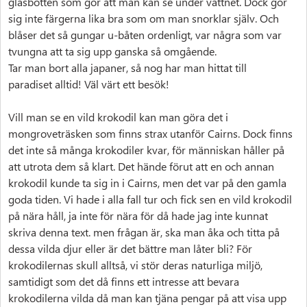
glasbotten som gör att man kan se under vattnet. Dock gör
sig inte färgerna lika bra som om man snorklar själv. Och
blåser det så gungar u-båten ordenligt, var några som var
tvungna att ta sig upp ganska så omgående.
Tar man bort alla japaner, så nog har man hittat till
paradiset alltid! Väl värt ett besök!
Vill man se en vild krokodil kan man göra det i
mongroveträsken som finns strax utanför Cairns. Dock finns
det inte så många krokodiler kvar, för människan håller på
att utrota dem så klart. Det hände förut att en och annan
krokodil kunde ta sig in i Cairns, men det var på den gamla
goda tiden. Vi hade i alla fall tur och fick sen en vild krokodil
på nära håll, ja inte för nära för då hade jag inte kunnat
skriva denna text. men frågan är, ska man åka och titta på
dessa vilda djur eller är det bättre man låter bli? För
krokodilernas skull alltså, vi stör deras naturliga miljö,
samtidigt som det då finns ett intresse att bevara
krokodilerna vilda då man kan tjäna pengar på att visa upp