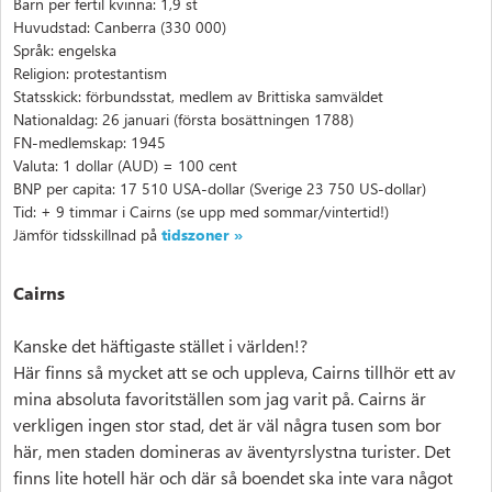
Barn per fertil kvinna: 1,9 st
Huvudstad: Canberra (330 000)
Språk: engelska
Religion: protestantism
Statsskick: förbundsstat, medlem av Brittiska samväldet
Nationaldag: 26 januari (första bosättningen 1788)
FN-medlemskap: 1945
Valuta: 1 dollar (AUD) = 100 cent
BNP per capita: 17 510 USA-dollar (Sverige 23 750 US-dollar)
Tid: + 9 timmar i Cairns (se upp med sommar/vintertid!)
Jämför tidsskillnad på
tidszoner »
Cairns
Kanske det häftigaste stället i världen!?
Här finns så mycket att se och uppleva, Cairns tillhör ett av
mina absoluta favoritställen som jag varit på. Cairns är
verkligen ingen stor stad, det är väl några tusen som bor
här, men staden domineras av äventyrslystna turister. Det
finns lite hotell här och där så boendet ska inte vara något