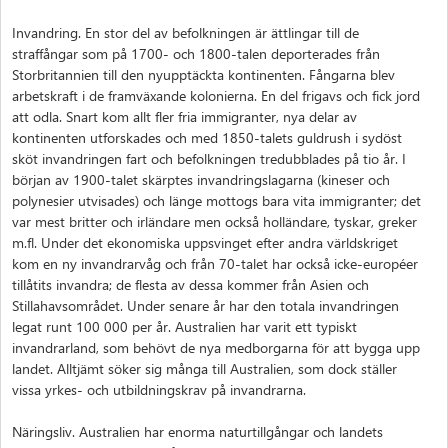
Invandring. En stor del av befolkningen är ättlingar till de
straffångar som på 1700- och 1800-talen deporterades från
Storbritannien till den nyupptäckta kontinenten. Fångarna blev
arbetskraft i de framväxande kolonierna. En del frigavs och fick jord
att odla. Snart kom allt fler fria immigranter, nya delar av
kontinenten utforskades och med 1850-talets guldrush i sydöst
sköt invandringen fart och befolkningen tredubblades på tio år. I
början av 1900-talet skärptes invandringslagarna (kineser och
polynesier utvisades) och länge mottogs bara vita immigranter; det
var mest britter och irländare men också holländare, tyskar, greker
m.fl. Under det ekonomiska uppsvinget efter andra världskriget
kom en ny invandrarvåg och från 70-talet har också icke-européer
tillåtits invandra; de flesta av dessa kommer från Asien och
Stillahavsområdet. Under senare år har den totala invandringen
legat runt 100 000 per år. Australien har varit ett typiskt
invandrarland, som behövt de nya medborgarna för att bygga upp
landet. Alltjämt söker sig många till Australien, som dock ställer
vissa yrkes- och utbildningskrav på invandrarna.
Näringsliv. Australien har enorma naturtillgångar och landets