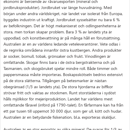
ekonomi är beroende av råvaruexporten (mineral och
jordbruksprodukter). Jordbruket var länge huvudnäring. Med
början under andra världskriget, när landet var isolerat från Europa,
byggdes industrin ut kraftigt. Jordbruket sysselsätter nu bara 6 %
av befolkningen. Det är högt mekaniserat och odlingsenheterna är
stora, men torkan skapar problem. Bara 3 % av landets yta är
uppodlad, och konstbevattning är på många håll en förutsättning.
Australien är en av världens ledande veteleverantörer. Vete odlas i
de regnrika områdena innanför östra kustbergen. Andra produkter
är socker, bomull, tobak, grönsaker och frukt. Vinodlingen är
omfattande. Skogar finns bara i de östra bergstrakterna och på
Tasmanien, och skogsbruket spelar mindre roll. Både timmer och
pappersmassa måste importeras. Boskapsskötseln bedrivs extensivt
på de stora slätterna. Tillgången på betesmarker är nästan
obegränsad (1/3 av landets yta). De stora hjordarna av biffkor
strövar fritt och vaktas av stockmen. Runt storstäderna i sydöst
hålls mjölkkor för mejeriproduktion. Landet har världens mest
omfattande fåravel (införd på 1790-talet). En fårfarmare kan ha från
ett par tusen till uppemot 30 000 djur, som ger ull, kött och hudar.
Australien är en betydande fiskenation, bl.a. exporteras skaldjur.
Australien är en stor exportör av olika mineral. De svarar för 1/3 av