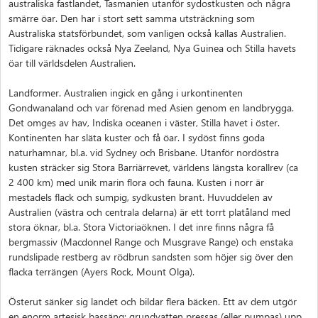
australiska fastlandet, Tasmanien utanför sydostkusten och några
smärre öar. Den har i stort sett samma utsträckning som
Australiska statsförbundet, som vanligen också kallas Australien.
Tidigare räknades också Nya Zeeland, Nya Guinea och Stilla havets
öar till världsdelen Australien.
Landformer. Australien ingick en gång i urkontinenten
Gondwanaland och var förenad med Asien genom en landbrygga.
Det omges av hav, Indiska oceanen i väster, Stilla havet i öster.
Kontinenten har släta kuster och få öar. I sydöst finns goda
naturhamnar, bl.a. vid Sydney och Brisbane. Utanför nordöstra
kusten sträcker sig Stora Barriärrevet, världens längsta korallrev (ca
2 400 km) med unik marin flora och fauna. Kusten i norr är
mestadels flack och sumpig, sydkusten brant. Huvuddelen av
Australien (västra och centrala delarna) är ett torrt platåland med
stora öknar, bl.a. Stora Victoriaöknen. I det inre finns några få
bergmassiv (Macdonnel Range och Musgrave Range) och enstaka
rundslipade restberg av rödbrun sandsten som höjer sig över den
flacka terrängen (Ayers Rock, Mount Olga).
Österut sänker sig landet och bildar flera bäcken. Ett av dem utgör
en enorm artesisk bassäng: grundvatten pressas (eller pumpas) upp