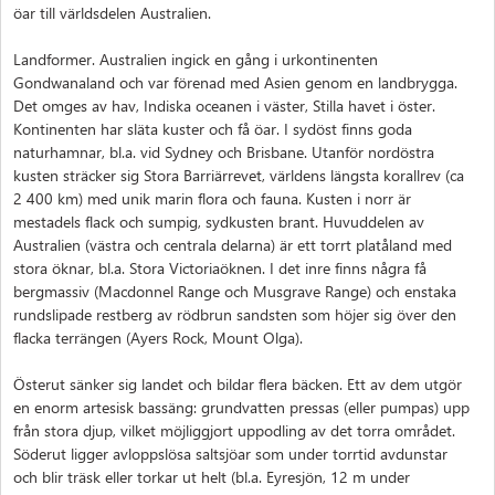
öar till världsdelen Australien.
Landformer. Australien ingick en gång i urkontinenten
Gondwanaland och var förenad med Asien genom en landbrygga.
Det omges av hav, Indiska oceanen i väster, Stilla havet i öster.
Kontinenten har släta kuster och få öar. I sydöst finns goda
naturhamnar, bl.a. vid Sydney och Brisbane. Utanför nordöstra
kusten sträcker sig Stora Barriärrevet, världens längsta korallrev (ca
2 400 km) med unik marin flora och fauna. Kusten i norr är
mestadels flack och sumpig, sydkusten brant. Huvuddelen av
Australien (västra och centrala delarna) är ett torrt platåland med
stora öknar, bl.a. Stora Victoriaöknen. I det inre finns några få
bergmassiv (Macdonnel Range och Musgrave Range) och enstaka
rundslipade restberg av rödbrun sandsten som höjer sig över den
flacka terrängen (Ayers Rock, Mount Olga).
Österut sänker sig landet och bildar flera bäcken. Ett av dem utgör
en enorm artesisk bassäng: grundvatten pressas (eller pumpas) upp
från stora djup, vilket möjliggjort uppodling av det torra området.
Söderut ligger avloppslösa saltsjöar som under torrtid avdunstar
och blir träsk eller torkar ut helt (bl.a. Eyresjön, 12 m under