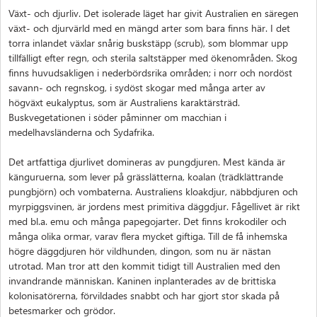
Växt- och djurliv. Det isolerade läget har givit Australien en säregen
växt- och djurvärld med en mängd arter som bara finns här. I det
torra inlandet växlar snårig buskstäpp (scrub), som blommar upp
tillfälligt efter regn, och sterila saltstäpper med ökenområden. Skog
finns huvudsakligen i nederbördsrika områden; i norr och nordöst
savann- och regnskog, i sydöst skogar med många arter av
högväxt eukalyptus, som är Australiens karaktärsträd.
Buskvegetationen i söder påminner om macchian i
medelhavsländerna och Sydafrika.
Det artfattiga djurlivet domineras av pungdjuren. Mest kända är
känguruerna, som lever på grässlätterna, koalan (trädklättrande
pungbjörn) och vombaterna. Australiens kloakdjur, näbbdjuren och
myrpiggsvinen, är jordens mest primitiva däggdjur. Fågellivet är rikt
med bl.a. emu och många papegojarter. Det finns krokodiler och
många olika ormar, varav flera mycket giftiga. Till de få inhemska
högre däggdjuren hör vildhunden, dingon, som nu är nästan
utrotad. Man tror att den kommit tidigt till Australien med den
invandrande människan. Kaninen inplanterades av de brittiska
kolonisatörerna, förvildades snabbt och har gjort stor skada på
betesmarker och grödor.