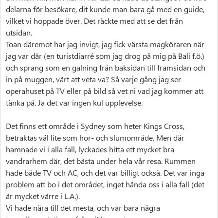
delarna för besökare, dit kunde man bara gå med en guide,
vilket vi hoppade över. Det räckte med att se det från
utsidan.
Toan däremot har jag invigt, jag fick värsta magköraren när
jag var där (en turistdiarré som jag drog på mig på Bali f.ö.)
och sprang som en galning från baksidan till framsidan och
in på muggen, värt att veta va? Så varje gång jag ser
operahuset på TV eller på bild så vet ni vad jag kommer att
tänka på. Ja det var ingen kul upplevelse.
Det finns ett område i Sydney som heter Kings Cross,
betraktas väl lite som hor- och slumområde. Men där
hamnade vi i alla fall, lyckades hitta ett mycket bra
vandrarhem där, det bästa under hela vår resa. Rummen
hade både TV och AC, och det var billigt också. Det var inga
problem att bo i det området, inget hända oss i alla fall (det
är mycket värre i L.A.).
Vi hade nära till det mesta, och var bara några