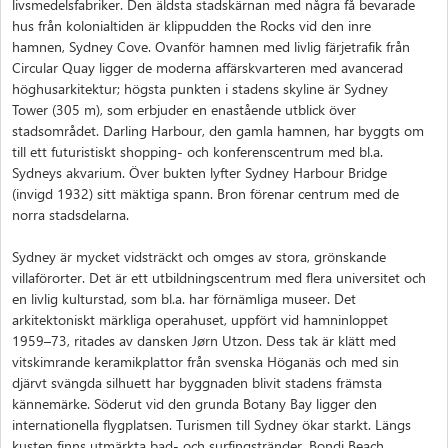
livsmedelsfabriker. Den äldsta stadskärnan med några få bevarade
hus från kolonialtiden är klippudden the Rocks vid den inre
hamnen, Sydney Cove. Ovanför hamnen med livlig färjetrafik från
Circular Quay ligger de moderna affärskvarteren med avancerad
höghusarkitektur; högsta punkten i stadens skyline är Sydney
Tower (305 m), som erbjuder en enastående utblick över
stadsområdet. Darling Harbour, den gamla hamnen, har byggts om
till ett futuristiskt shopping- och konferenscentrum med bl.a.
Sydneys akvarium. Över bukten lyfter Sydney Harbour Bridge
(invigd 1932) sitt mäktiga spann. Bron förenar centrum med de
norra stadsdelarna.
Sydney är mycket vidsträckt och omges av stora, grönskande
villaförorter. Det är ett utbildningscentrum med flera universitet och
en livlig kulturstad, som bl.a. har förnämliga museer. Det
arkitektoniskt märkliga operahuset, uppfört vid hamninloppet
1959–73, ritades av dansken Jørn Utzon. Dess tak är klätt med
vitskimrande keramikplattor från svenska Höganäs och med sin
djärvt svängda silhuett har byggnaden blivit stadens främsta
kännemärke. Söderut vid den grunda Botany Bay ligger den
internationella flygplatsen. Turismen till Sydney ökar starkt. Längs
kusten finns utmärkta bad- och surfingstränder, Bondi Beach,