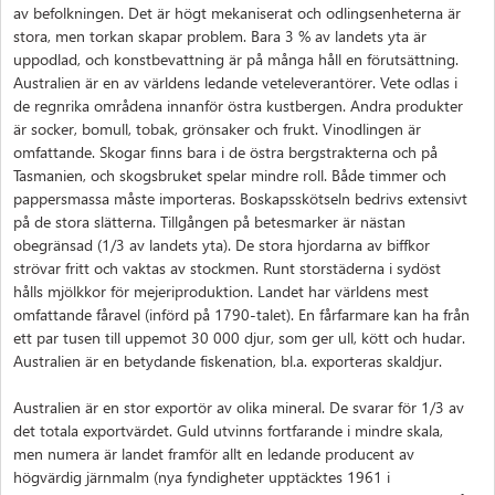
av befolkningen. Det är högt mekaniserat och odlingsenheterna är
stora, men torkan skapar problem. Bara 3 % av landets yta är
uppodlad, och konstbevattning är på många håll en förutsättning.
Australien är en av världens ledande veteleverantörer. Vete odlas i
de regnrika områdena innanför östra kustbergen. Andra produkter
är socker, bomull, tobak, grönsaker och frukt. Vinodlingen är
omfattande. Skogar finns bara i de östra bergstrakterna och på
Tasmanien, och skogsbruket spelar mindre roll. Både timmer och
pappersmassa måste importeras. Boskapsskötseln bedrivs extensivt
på de stora slätterna. Tillgången på betesmarker är nästan
obegränsad (1/3 av landets yta). De stora hjordarna av biffkor
strövar fritt och vaktas av stockmen. Runt storstäderna i sydöst
hålls mjölkkor för mejeriproduktion. Landet har världens mest
omfattande fåravel (införd på 1790-talet). En fårfarmare kan ha från
ett par tusen till uppemot 30 000 djur, som ger ull, kött och hudar.
Australien är en betydande fiskenation, bl.a. exporteras skaldjur.
Australien är en stor exportör av olika mineral. De svarar för 1/3 av
det totala exportvärdet. Guld utvinns fortfarande i mindre skala,
men numera är landet framför allt en ledande producent av
högvärdig järnmalm (nya fyndigheter upptäcktes 1961 i