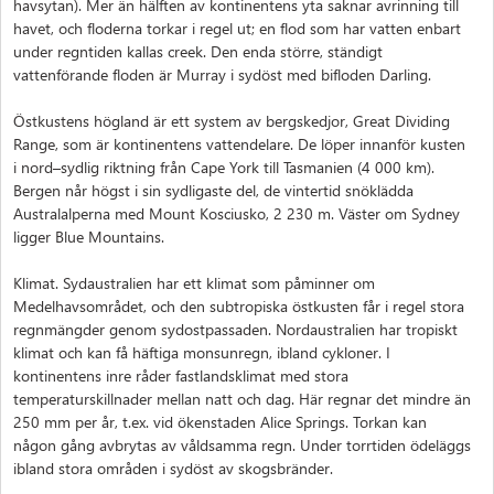
havsytan). Mer än hälften av kontinentens yta saknar avrinning till
havet, och floderna torkar i regel ut; en flod som har vatten enbart
under regntiden kallas creek. Den enda större, ständigt
vattenförande floden är Murray i sydöst med bifloden Darling.
Östkustens högland är ett system av bergskedjor, Great Dividing
Range, som är kontinentens vattendelare. De löper innanför kusten
i nord–sydlig riktning från Cape York till Tasmanien (4 000 km).
Bergen når högst i sin sydligaste del, de vintertid snöklädda
Australalperna med Mount Kosciusko, 2 230 m. Väster om Sydney
ligger Blue Mountains.
Klimat. Sydaustralien har ett klimat som påminner om
Medelhavsområdet, och den subtropiska östkusten får i regel stora
regnmängder genom sydostpassaden. Nordaustralien har tropiskt
klimat och kan få häftiga monsunregn, ibland cykloner. I
kontinentens inre råder fastlandsklimat med stora
temperaturskillnader mellan natt och dag. Här regnar det mindre än
250 mm per år, t.ex. vid ökenstaden Alice Springs. Torkan kan
någon gång avbrytas av våldsamma regn. Under torrtiden ödeläggs
ibland stora områden i sydöst av skogsbränder.