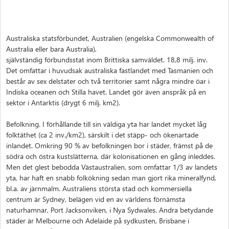
Australiska statsförbundet, Australien (engelska Commonwealth of
Australia eller bara Australia),
självständig förbundsstat inom Brittiska samväldet. 18,8 milj. inv.
Det omfattar i huvudsak australiska fastlandet med Tasmanien och
består av sex delstater och två territorier samt några mindre öar i
Indiska oceanen och Stilla havet. Landet gör även anspråk på en
sektor i Antarktis (drygt 6 milj. km2).
Befolkning. I förhållande till sin väldiga yta har landet mycket låg
folktäthet (ca 2 inv./km2), särskilt i det stäpp- och ökenartade
inlandet. Omkring 90 % av befolkningen bor i städer, främst på de
södra och östra kustslätterna, där kolonisationen en gång inleddes.
Men det glest bebodda Västaustralien, som omfattar 1/3 av landets
yta, har haft en snabb folkökning sedan man gjort rika mineralfynd,
bl.a. av järnmalm. Australiens största stad och kommersiella
centrum är Sydney, belägen vid en av världens förnämsta
naturhamnar, Port Jacksonviken, i Nya Sydwales. Andra betydande
städer är Melbourne och Adelaide på sydkusten, Brisbane i