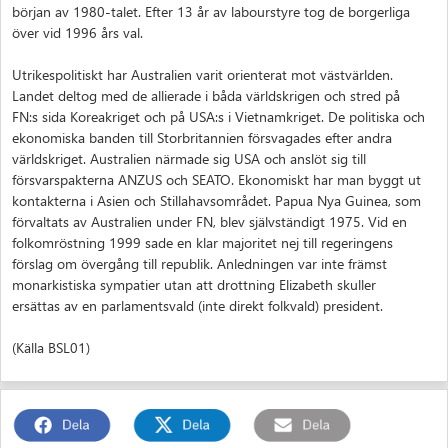
början av 1980-talet. Efter 13 år av labourstyre tog de borgerliga
över vid 1996 års val.
Utrikespolitiskt har Australien varit orienterat mot västvärlden.
Landet deltog med de allierade i båda världskrigen och stred på
FN:s sida Koreakriget och på USA:s i Vietnamkriget. De politiska och
ekonomiska banden till Storbritannien försvagades efter andra
världskriget. Australien närmade sig USA och anslöt sig till
försvarspakterna ANZUS och SEATO. Ekonomiskt har man byggt ut
kontakterna i Asien och Stillahavsområdet. Papua Nya Guinea, som
förvaltats av Australien under FN, blev självständigt 1975. Vid en
folkomröstning 1999 sade en klar majoritet nej till regeringens
förslag om övergång till republik. Anledningen var inte främst
monarkistiska sympatier utan att drottning Elizabeth skuller
ersättas av en parlamentsvald (inte direkt folkvald) president.
(Källa BSL01)