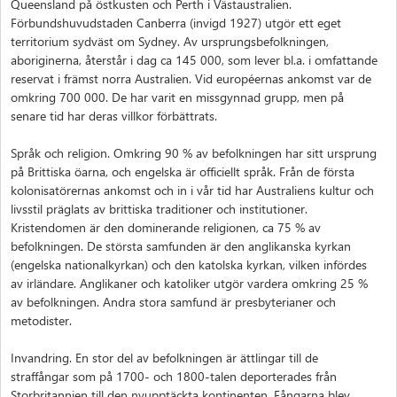
Queensland på östkusten och Perth i Västaustralien.
Förbundshuvudstaden Canberra (invigd 1927) utgör ett eget
territorium sydväst om Sydney. Av ursprungsbefolkningen,
aboriginerna, återstår i dag ca 145 000, som lever bl.a. i omfattande
reservat i främst norra Australien. Vid européernas ankomst var de
omkring 700 000. De har varit en missgynnad grupp, men på
senare tid har deras villkor förbättrats.
Språk och religion. Omkring 90 % av befolkningen har sitt ursprung
på Brittiska öarna, och engelska är officiellt språk. Från de första
kolonisatörernas ankomst och in i vår tid har Australiens kultur och
livsstil präglats av brittiska traditioner och institutioner.
Kristendomen är den dominerande religionen, ca 75 % av
befolkningen. De största samfunden är den anglikanska kyrkan
(engelska nationalkyrkan) och den katolska kyrkan, vilken infördes
av irländare. Anglikaner och katoliker utgör vardera omkring 25 %
av befolkningen. Andra stora samfund är presbyterianer och
metodister.
Invandring. En stor del av befolkningen är ättlingar till de
straffångar som på 1700- och 1800-talen deporterades från
Storbritannien till den nyupptäckta kontinenten. Fångarna blev