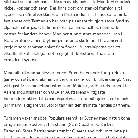
Västaustralien) och bauxit, liksom av bly och zink. Man bryter också
nickel, koppar och tenn. Det finns gott om stenkol framför allt i
sydöst och där utvecklades den första industrin. I Bass sund mellan
fastlandet och Tasmanien har man på senare tid gjort stora fynd av
olja och naturgas. Olja finns också på andra håll och den räcker
nästan för landets behov. Man har funnit stora mängder uran i
Nordterritoriet, men brytningen är omdiskuterad. Ett avancerat
projekt som sammanlänkat flera floder i Australalperna ger ett
elkraftstillskott och gör det möjligt att konstbevattna stora
områden i sydöst.
Mineraltillgångarna blev grunden för en betydande tung industri
(järn- och stålverk, aluminiumverk, maskin- och biltillverkning). Näst
viktigast är livsmedelsindustrin, som förädlar jordbrukets produkter.
Asiens industristater och USA är Australiens viktigaste
handelskontakter. Till Japan exporteras stora mängder stenkol och
järnmalm. Tidigare var Storbritannien den främsta handelspartnern.
Turismen växer snabbt. Populära resmål är Sydney med natursköna
omgivningar, kusten vid Brisbane (Gold Coast med Surfer’s
Paradise), Stora Barriärrevet utanför Queensland och, mitt inne på
kontinenten, den väldiga klippan Ayers rock, som är en helig plats