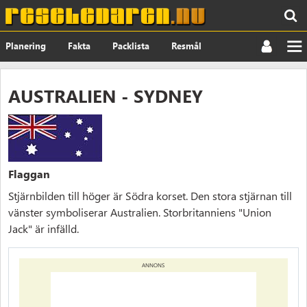
Planering
Fakta
Packlista
Resmål
Nyheter
Om
AUSTRALIEN - SYDNEY
Flaggan
Stjärnbilden till höger är Södra korset. Den stora stjärnan till
vänster symboliserar Australien. Storbritanniens "Union
Jack" är infälld.
ANNONS