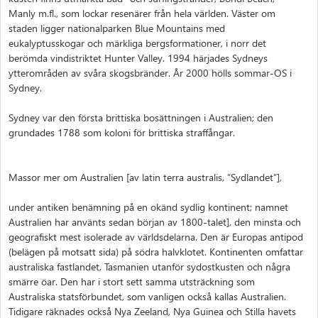
Manly m.fl., som lockar resenärer från hela världen. Väster om
staden ligger nationalparken Blue Mountains med
eukalyptusskogar och märkliga bergsformationer, i norr det
berömda vindistriktet Hunter Valley. 1994 härjades Sydneys
ytterområden av svåra skogsbränder. År 2000 hölls sommar-OS i
Sydney.
Sydney var den första brittiska bosättningen i Australien; den
grundades 1788 som koloni för brittiska straffångar.
Massor mer om Australien [av latin terra australis, ”Sydlandet”],
under antiken benämning på en okänd sydlig kontinent; namnet
Australien har använts sedan början av 1800-talet], den minsta och
geografiskt mest isolerade av världsdelarna. Den är Europas antipod
(belägen på motsatt sida) på södra halvklotet. Kontinenten omfattar
australiska fastlandet, Tasmanien utanför sydostkusten och några
smärre öar. Den har i stort sett samma utsträckning som
Australiska statsförbundet, som vanligen också kallas Australien.
Tidigare räknades också Nya Zeeland, Nya Guinea och Stilla havets