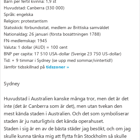
Barn per fertil kvinna: 1,9 st
Huvudstad: Canberra (330 000)
Språk: engelska
Religion: protestantism
Statsskick: förbundsstat, medlem av Brittiska samväldet
Nationaldag: 26 januari (första bosättningen 1788)
FN-medlemskap: 1945
Valuta: 1 dollar (AUD) = 100 cent
BNP per capita: 17 510 USA-dollar (Sverige 23 750 US-dollar)
Tid: + 9 timmar i Sydney (se upp med sommar/vintertid!)
Jämför tidsskillnad på
tidszoner »
Sydney
Huvudstad i Australien kanske många tror, men det är det
inte (det är Canberra som är det), men utan tvekan den
mest kända staden i Australien. Och det som symboliserar
staden är ju naturligtvis det kända operahuset.
Staden i sig är en av de bästa städer jag besökt, och om jag
skulle kunna tänka mig att flytta från Stockholm så skulle