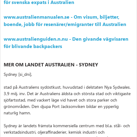
för svenska expats i Australien
www.australienmanualen.se - Om visum, biljetter,
boende, jobb för resenärer/emigranter till Australien
www.australienguiden.n.nu - Den givande vägvisaren
för blivande backpackers
MER OM LANDET AUSTRALIEN - SYDNEY
Sydney [si_dni],
stad på Australiens sydöstkust, huvudstad i delstaten Nya Sydwales.
3,9 milj. inv. Det är Australiens äldsta och största stad och viktigaste
sjöfartsstad, med vackert läge vid havet och stora parker och
grönområden. Den djupa Port Jacksonviken bildar en ypperlig
naturlig hamn.
Sydney är landets främsta kommersiella centrum med bl.a. stål- och
verkstadsindustri, oljeraffinaderier, kemisk industri och