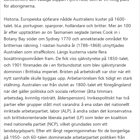
för aboriginerna.
Historia. Europeiska sjöfarare nådde Australiens kuster på 1600-
talet, bl.a. portugiser, spanjorer, holländare och britter. Mer än 100
år efter upptäckten av ön Tasmanien seglade James Cook in i
Botany Bay söder om Sydney 1770 och annekterade området för
britternas räkning. I nästan hundra år (1788–1868) utnyttjades
Australien som straffkoloni. Längs kusterna växte flera
bosättningsområden fram. De fick viss självstyrelse på 1850-talet,
och 1901 förenades de i en förbundsstat som blev självstyrande
dominion i Brittiska imperiet. Bristen på arbetskraft var stor när ett
nytt samhälle skulle byggas upp. Arbetarrörelsen fick tidigt en stark
ställning. Australien var från slutet av 1800-talet ett föregångsland
när det gäller politiska och sociala reformer (åtta timmars
arbetsdag, kvinnlig rösträtt, ålderspension). Inrikespolitiskt har två
partier eller grupper stått mot varandra: å ena sidan det nationellt
inriktade arbetarpartiet, labor (ALP), å andra sidan det konservativa
och brittiskorienterade liberala partiet (LP) som leder en koalition
med nationella partiet (NCP), vilket grundades som ett
landsbygdsparti. Efter ett långt regeringsinnehav för de borgerliga
på 1950- och 60-talen dominerade arbetarpartiet politiken från