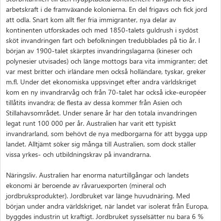
arbetskraft i de framväxande kolonierna. En del frigavs och fick jord
att odla. Snart kom allt fler fria immigranter, nya delar av
kontinenten utforskades och med 1850-talets guldrush i sydöst
sköt invandringen fart och befolkningen tredubblades på tio år. I
början av 1900-talet skärptes invandringslagarna (kineser och
polynesier utvisades) och länge mottogs bara vita immigranter; det
var mest britter och irländare men också holländare, tyskar, greker
m.fl. Under det ekonomiska uppsvinget efter andra världskriget
kom en ny invandrarvåg och från 70-talet har också icke-européer
tillåtits invandra; de flesta av dessa kommer från Asien och
Stillahavsområdet. Under senare år har den totala invandringen
legat runt 100 000 per år. Australien har varit ett typiskt
invandrarland, som behövt de nya medborgarna för att bygga upp
landet. Alltjämt söker sig många till Australien, som dock ställer
vissa yrkes- och utbildningskrav på invandrarna.
Näringsliv. Australien har enorma naturtillgångar och landets
ekonomi är beroende av råvaruexporten (mineral och
jordbruksprodukter). Jordbruket var länge huvudnäring. Med
början under andra världskriget, när landet var isolerat från Europa,
byggdes industrin ut kraftigt. Jordbruket sysselsätter nu bara 6 %