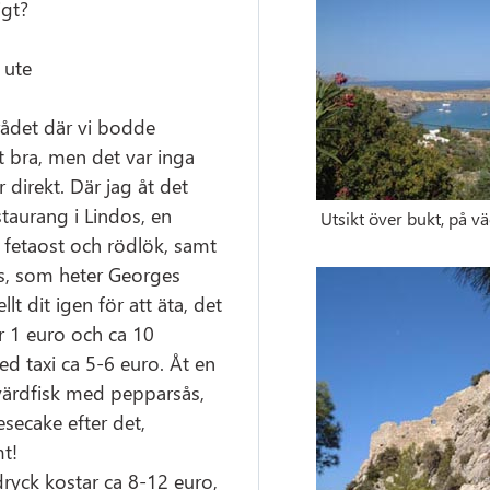
igt?
 ute
ådet där vi bodde
at bra, men det var inga
direkt. Där jag åt det
taurang i Lindos, en
Utsikt över bukt, på vä
fetaost och rödlök, samt
os, som heter Georges
llt dit igen för att äta, det
r 1 euro och ca 10
ed taxi ca 5-6 euro. Åt en
värdfisk med pepparsås,
secake efter det,
t!
yck kostar ca 8-12 euro,