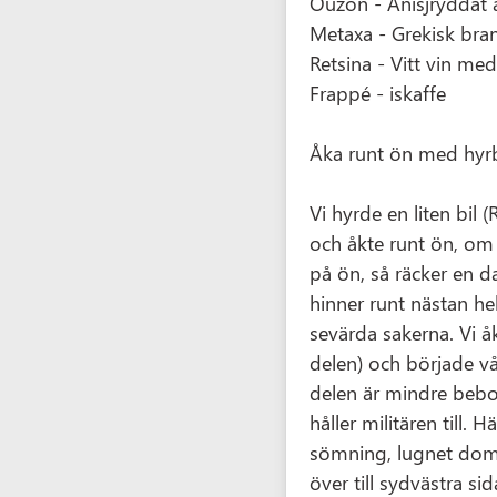
Ouzon - Anisjryddat a
Metaxa - Grekisk bran
Retsina - Vitt vin me
Frappé - iskaffe
Åka runt ön med hyrb
Vi hyrde en liten bil 
och åkte runt ön, om m
på ön, så räcker en d
hinner runt nästan he
sevärda sakerna. Vi å
delen) och började v
delen är mindre bebod
håller militären till. H
sömning, lugnet domi
över till sydvästra si