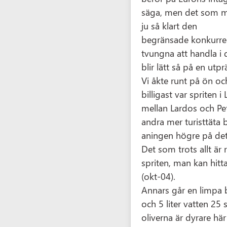
säga, men det som me
ju så klart den
begränsade konkurren
tvungna att handla i 
blir lätt så på en utpr
Vi åkte runt på ön och
billigast var spriten i 
mellan Lardos och Pef
andra mer turisttäta 
aningen högre på det
Det som trots allt är r
spriten, man kan hitta 
(okt-04).
Annars går en limpa 
och 5 liter vatten 25 
oliverna är dyrare hä