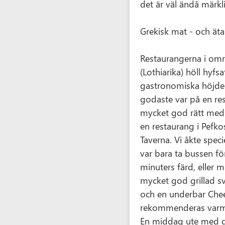
det är väl ändå märkl
Grekisk mat - och äta
Restaurangerna i omr
(Lothiarika) höll hyfs
gastronomiska höjder 
godaste var på en res
mycket god rätt med 
en restaurang i Pefk
Taverna. Vi åkte specie
var bara ta bussen fö
minuters färd, eller m
mycket god grillad s
och en underbar Chee
rekommenderas varm
En middag ute med dr