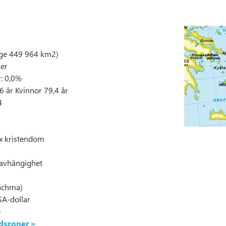
ige 449 964 km2)
ner
r: 0,0%
6 år Kvinnor 79,4 år
4
ox kristendom
oavhängighet
rachma)
SA-dollar
e
idszoner »