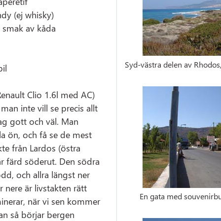
péretif
dy (ej whisky)
d smak av kåda
Syd-västra delen av Rhodos
il
(Renault Clio 1.6l med AC)
an inte vill se precis allt
ag gott och väl. Man
la ön, och få se de mest
kte från Lardos (östra
år färd söderut. Den södra
d, och allra längst ner
är nere är livstakten rätt
En gata med souvenirbut
nerar, när vi sen kommer
dan så börjar bergen