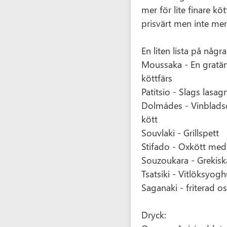
mer för lite finare kö
prisvärt men inte mer
En liten lista på någr
Moussaka - En gratä
köttfärs
Patitsio - Slags lasag
Dolmádes - Vinbladsd
kött
Souvlaki - Grillspett
Stifado - Oxkött me
Souzoukara - Grekiska
Tsatsiki - Vitlöksyogh
Saganaki - friterad o
Dryck: