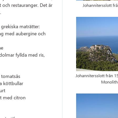
tt och restauranger. Det är
Johannitersslott fr
.
a grekiska maträtter:
ng med aubergine och
ne
olmar fyllda med ris,
d tomatsås
Johannitersslott från 1
Monolith
 köttbullar
urt
st med citron