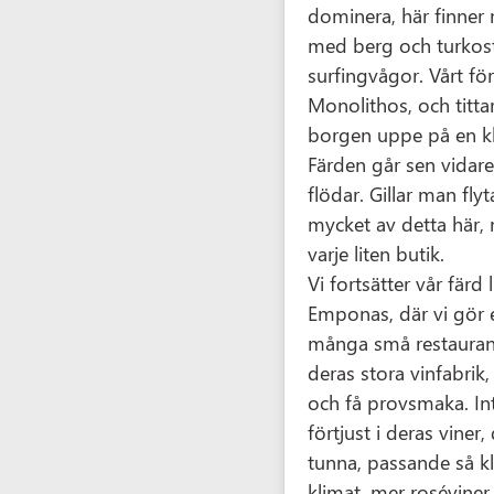
dominera, här finner
med berg och turkost
surfingvågor. Vårt för
Monolithos, och titta
borgen uppe på en kli
Färden går sen vidare
flödar. Gillar man fl
mycket av detta här,
varje liten butik.
Vi fortsätter vår färd l
Emponas, där vi gör e
många små restaurang
deras stora vinfabri
och få provsmaka. Inte
förtjust i deras viner,
tunna, passande så kl
klimat, mer roséviner.