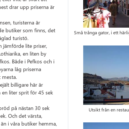
st drar upp priserna är
sen, turisterna är
de butiker som finns, det
Små trånga gator, i ett härl
äglad turistö.
 jämförde lite priser,
Lothiarika, en liten by
kos. Både i Pefkos och i
byarna låg priserna
 mesta.
ejält billigare här är
en liter sprit för 45 sek
bröd på nästan 30 sek
Utsikt från en resta
sek. Och det värsta,
r än i våra butiker hemma,