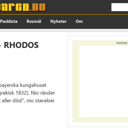
Packlista
Resmål
Nyheter
Om
- RHODOS
ANNONS
t bayerska kungahuset
grekisk 1832). Nio ränder
 eller död", nio stavelser