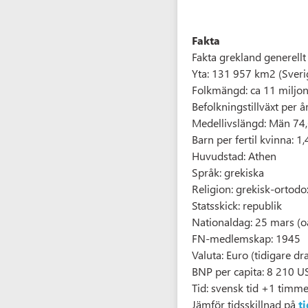
Fakta
Fakta grekland generellt
Yta: 131 957 km2 (Sver
Folkmängd: ca 11 miljo
Befolkningstillväxt per å
Medellivslängd: Män 74,
Barn per fertil kvinna: 1,
Huvudstad: Athen
Språk: grekiska
Religion: grekisk-ortod
Statsskick: republik
Nationaldag: 25 mars (
FN-medlemskap: 1945
Valuta: Euro (tidigare d
BNP per capita: 8 210 U
Tid: svensk tid +1 timm
Jämför tidsskillnad på
t