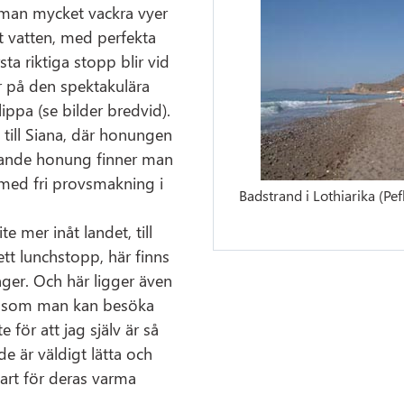
 man mycket vackra vyer
 vatten, med perfekta
sta riktiga stopp blir vid
r på den spektakulära
ppa (se bilder bredvid).
 till Siana, där honungen
ytande honung finner man
 med fri provsmakning i
Badstrand i Lothiarika (Pe
ite mer inåt landet, till
tt lunchstopp, här finns
er. Och här ligger även
k, som man kan besöka
 för att jag själv är så
 de är väldigt lätta och
art för deras varma