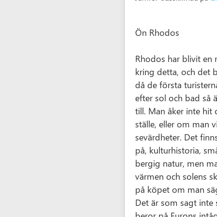
Ön Rhodos
Rhodos har blivit en re
kring detta, och det 
då de första turistern
efter sol och bad så är
till. Man åker inte hit 
ställe, eller om man 
sevärdheter. Det finns 
på, kulturhistoria, sm
bergig natur, men man
värmen och solens sk
på köpet om man säg
Det är som sagt inte s
beror på Eurons intåg 