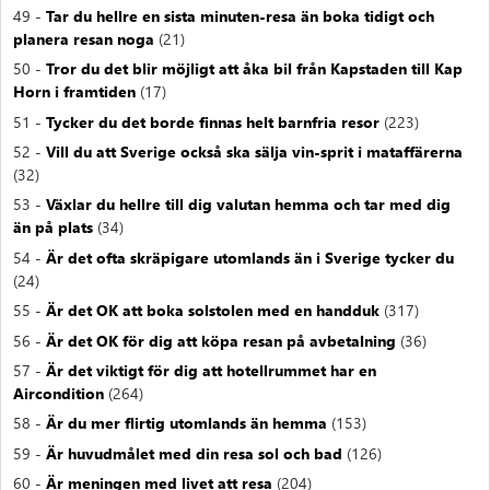
49 -
Tar du hellre en sista minuten-resa än boka tidigt och
planera resan noga
(21)
50 -
Tror du det blir möjligt att åka bil från Kapstaden till Kap
Horn i framtiden
(17)
51 -
Tycker du det borde finnas helt barnfria resor
(223)
52 -
Vill du att Sverige också ska sälja vin-sprit i mataffärerna
(32)
53 -
Växlar du hellre till dig valutan hemma och tar med dig
än på plats
(34)
54 -
Är det ofta skräpigare utomlands än i Sverige tycker du
(24)
55 -
Är det OK att boka solstolen med en handduk
(317)
56 -
Är det OK för dig att köpa resan på avbetalning
(36)
57 -
Är det viktigt för dig att hotellrummet har en
Aircondition
(264)
58 -
Är du mer flirtig utomlands än hemma
(153)
59 -
Är huvudmålet med din resa sol och bad
(126)
60 -
Är meningen med livet att resa
(204)