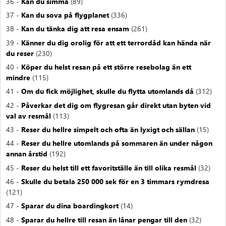
36 -
Kan du simma
(89)
37 -
Kan du sova på flygplanet
(336)
38 -
Kan du tänka dig att resa ensam
(261)
39 -
Känner du dig orolig för att ett terrordåd kan hända när
du reser
(230)
40 -
Köper du helst resan på ett större resebolag än ett
mindre
(115)
41 -
Om du fick möjlighet, skulle du flytta utomlands då
(312)
42 -
Påverkar det dig om flygresan går direkt utan byten vid
val av resmål
(113)
43 -
Reser du hellre simpelt och ofta än lyxigt och sällan
(15)
44 -
Reser du hellre utomlands på sommaren än under någon
annan årstid
(192)
45 -
Reser du helst till ett favoritställe än till olika resmål
(32)
46 -
Skulle du betala 250 000 sek för en 3 timmars rymdresa
(121)
47 -
Sparar du dina boardingkort
(14)
48 -
Sparar du hellre till resan än lånar pengar till den
(32)