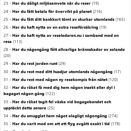
23 -
Har du dåligt miljösamvete när du reser
(19)
24 -
Har du fått betala för övervikt på planet
(216)
25 -
Har du fått ditt bankkort tömt av skurkar utomlands
(165)
26 -
Har du haft nytta av en extra reseförsäkring
(19)
27 -
Har du haft nytta av reseledaren.nu i samband med en
resa
(113)
28 -
Har du någongång fått allvarliga brännskador av solande
(20)
29 -
Har du rest jorden runt
(29)
30 -
Har du rest med ditt husdjur utomlands någongång
(17)
31 -
Har du rest med någon ny resekompis från nätet
(120)
32 -
Har du råkat få med dig hem någon insekt eller dyl i
bagaget någon gång
(122)
33 -
Har du råkat tagit fel väska vid bagagebandet och
upptäckt detta senare
(25)
34 -
Har du smugglat hem något olagligt någongång
(274)
35 -
Har du varit med om att ett flyg avgått exakt i tid
(178)