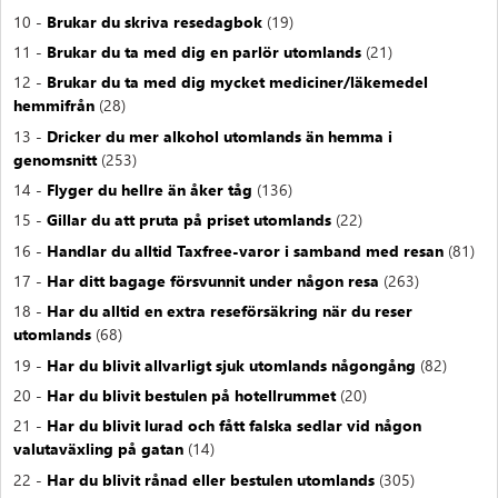
10 -
Brukar du skriva resedagbok
(19)
11 -
Brukar du ta med dig en parlör utomlands
(21)
12 -
Brukar du ta med dig mycket mediciner/läkemedel
hemmifrån
(28)
13 -
Dricker du mer alkohol utomlands än hemma i
genomsnitt
(253)
14 -
Flyger du hellre än åker tåg
(136)
15 -
Gillar du att pruta på priset utomlands
(22)
16 -
Handlar du alltid Taxfree-varor i samband med resan
(81)
17 -
Har ditt bagage försvunnit under någon resa
(263)
18 -
Har du alltid en extra reseförsäkring när du reser
utomlands
(68)
19 -
Har du blivit allvarligt sjuk utomlands någongång
(82)
20 -
Har du blivit bestulen på hotellrummet
(20)
21 -
Har du blivit lurad och fått falska sedlar vid någon
valutaväxling på gatan
(14)
22 -
Har du blivit rånad eller bestulen utomlands
(305)