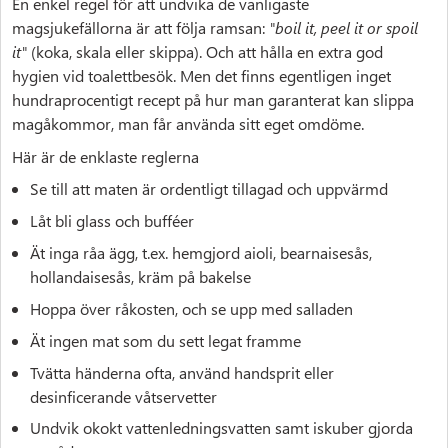
En enkel regel för att undvika de vanligaste
magsjukefällorna är att följa ramsan:
"boil it, peel it or spoil
it"
(koka, skala eller skippa). Och att hålla en extra god
hygien vid toalettbesök. Men det finns egentligen inget
hundraprocentigt recept på hur man garanterat kan slippa
magåkommor, man får använda sitt eget omdöme.
Här är de enklaste reglerna
Se till att maten är ordentligt tillagad och uppvärmd
Låt bli glass och bufféer
Ät inga råa ägg, t.ex. hemgjord aioli, bearnaisesås,
hollandaisesås, kräm på bakelse
Hoppa över råkosten, och se upp med salladen
Ät ingen mat som du sett legat framme
Tvätta händerna ofta, använd handsprit eller
desinficerande våtservetter
Undvik okokt vattenledningsvatten samt iskuber gjorda