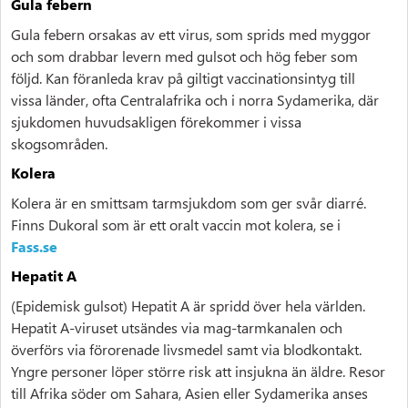
Gula febern
Gula febern orsakas av ett virus, som sprids med myggor
och som drabbar levern med gulsot och hög feber som
följd. Kan föranleda krav på giltigt vaccinationsintyg till
vissa länder, ofta Centralafrika och i norra Sydamerika, där
sjukdomen huvudsakligen förekommer i vissa
skogsområden.
Kolera
Kolera är en smittsam tarmsjukdom som ger svår diarré.
Finns Dukoral som är ett oralt vaccin mot kolera, se i
Fass.se
Hepatit A
(Epidemisk gulsot) Hepatit A är spridd över hela världen.
Hepatit A-viruset utsändes via mag-tarmkanalen och
överförs via förorenade livsmedel samt via blodkontakt.
Yngre personer löper större risk att insjukna än äldre. Resor
till Afrika söder om Sahara, Asien eller Sydamerika anses