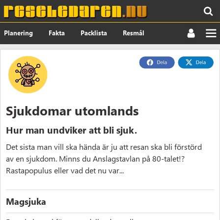
Planering
Fakta
Packlista
Resmål
Nyheter
Om
Sjukdomar utomlands
Hur man undviker att bli sjuk.
Det sista man vill ska hända är ju att resan ska bli förstörd
av en sjukdom. Minns du Anslagstavlan på 80-talet!?
Rastapopulus eller vad det nu var...
Magsjuka