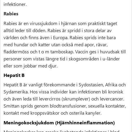
infektioner.
Rabies
Rabies är en virussjukdom i hjärnan som praktiskt taget
alltid leder till döden. Rabies är spridd i stora delar av
världen och finns även i Europa. Rabies sprids inte bara
med hundar och katter utan också med apor, rävar,
fladdermöss och t o m tamboskap. Vaccin ges i huvudsak till
personer som vistas längre tid i skogsområden i u-länder
eller som jobbar med djur.
Hepatit B
Hepatit B är vanligt förekommande i Sydostasien, Afrika och
Sydamerika. Hos vissa individer kan infektionen bli kronisk
och även leda till levercirros (skrumplever) och levercancer.
Smittan sprids genom blodtransfusioner, sexuella kontakter,
kontakt med kroppsvätskor och osterila kanyler.
Meningokocksjukdom (Hjärnhinneinflammation)
Meningokocker kan orsaka livshotande infektioner i blod